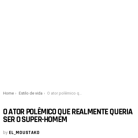
You are here:
Home
Estilo de vida
O ator polêmico que realmente queria ser o super-homem
O ATOR POLÊMICO QUE REALMENTE QUERIA
SER O SUPER-HOMEM
by
EL_MOUSTAKO