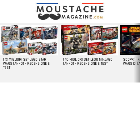
LATEST
STORIES
I 13 MIGLIORI SET LEGO STAR
I 10 MIGLIORI SET LEGO NINJAGO
SCOPRI I 
WARS [ANNO] – RECENSIONE E
[ANNO] – RECENSIONE E TEST
WARS DI [
TEST