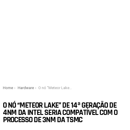
You are here:
Home
Hardware
O nó “Meteor Lake” de 14ª geração de 4nm da Intel seria compatível com o processo de 3nm da TSMC
O NÓ “METEOR LAKE” DE 14ª GERAÇÃO DE
4NM DA INTEL SERIA COMPATÍVEL COM O
PROCESSO DE 3NM DA TSMC