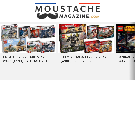
LATEST
STORIES
I 13 MIGLIORI SET LEGO STAR
I 10 MIGLIORI SET LEGO NINJAGO
SCOPRI I 
WARS [ANNO] – RECENSIONE E
[ANNO] – RECENSIONE E TEST
WARS DI [
TEST