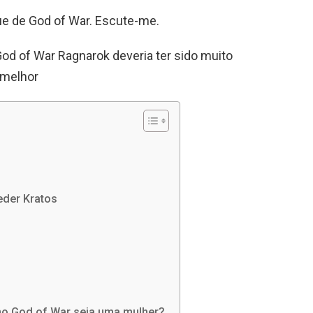
ue de God of War. Escute-me.
od of War Ragnarok deveria ter sido muito
melhor
eder Kratos
mo God of War seja uma mulher?