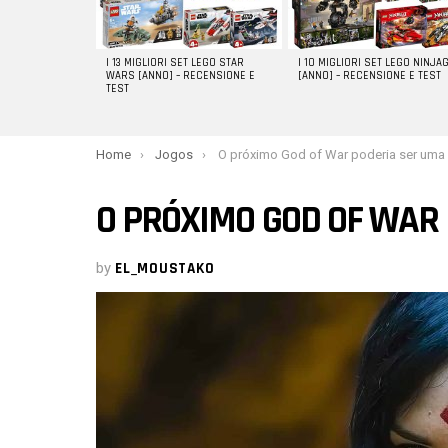
I 13 MIGLIORI SET LEGO STAR
I 10 MIGLIORI SET LEGO NINJA
WARS [ANNO] – RECENSIONE E
[ANNO] – RECENSIONE E TEST
TEST
You are here:
Home
Jogos
O próximo God of War poderia ser uma mulher?
O PRÓXIMO GOD OF WAR
by
EL_MOUSTAKO