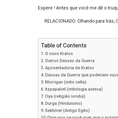
Espere ! Antes que você me dê o truq
RELACIONADO: Olhando para trás, G
Table of Contents
O novo Kratos
Outros Deuses da Guerra
Aposentadoria de Kratos
Deusas da Guerra que poderiam suc
Morrigan (mito celta)
Itzpapalotl (mitologia asteca)
Oya (religião iorubá)
Durga (Hinduísmo)
Sekhmet (Antigo Egito)
Diga-nos se você quer que o próxi