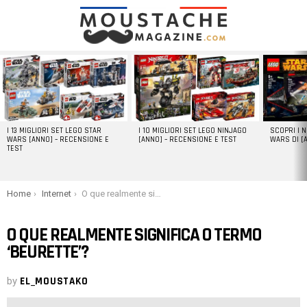
LATEST
STORIES
I 13 MIGLIORI SET LEGO STAR
I 10 MIGLIORI SET LEGO NINJAGO
SCOPRI I 
WARS [ANNO] – RECENSIONE E
[ANNO] – RECENSIONE E TEST
WARS DI [
TEST
You are here:
Home
Internet
O que realmente significa o termo ‘beurette’?
O QUE REALMENTE SIGNIFICA O TERMO
‘BEURETTE’?
by
EL_MOUSTAKO