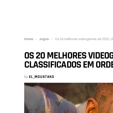
You are here:
Home
Jogos
Os 20 melhores videogames de 2023, classificados em ordem de importância
OS 20 MELHORES VIDEOG
CLASSIFICADOS EM ORD
by
EL_MOUSTAKO