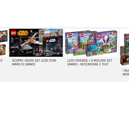
GO
SCOPRI I NUOVI SET LEGO STAR
LEGO FRIENDS: I 4 MIGLIORI SET
WARS DI [ANNO]
[ANNO] – RECENSIONE E TEST
I N
WOR