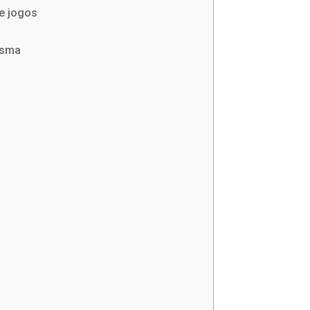
de jogos
asma