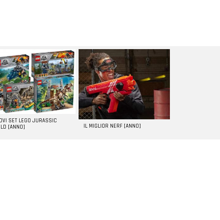
UOVI SET LEGO JURASSIC
IL MIGLIOR NERF [ANNO]
LD [ANNO]