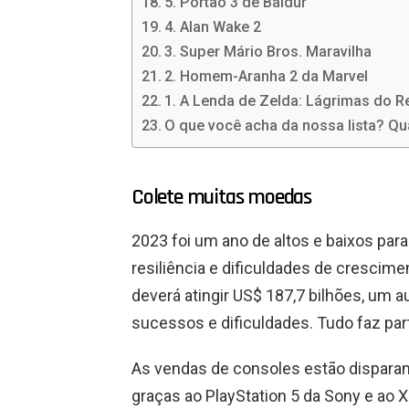
5. Portão 3 de Baldur
4. Alan Wake 2
3. Super Mário Bros. Maravilha
2. Homem-Aranha 2 da Marvel
1. A Lenda de Zelda: Lágrimas do R
O que você acha da nossa lista? Qu
Colete muitas moedas
2023 foi um ano de altos e baixos par
resiliência e dificuldades de crescim
deverá atingir US$ 187,7 bilhões, um
sucessos e dificuldades. Tudo faz par
As vendas de consoles estão disparan
graças ao PlayStation 5 da Sony e ao X