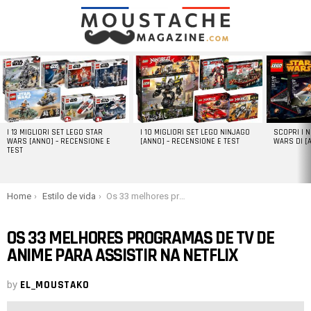
LATEST
STORIES
I 13 MIGLIORI SET LEGO STAR
I 10 MIGLIORI SET LEGO NINJAGO
SCOPRI I 
WARS [ANNO] – RECENSIONE E
[ANNO] – RECENSIONE E TEST
WARS DI [
TEST
You are here:
Home
Estilo de vida
Os 33 melhores programas de TV de anime para assistir na Netflix
OS 33 MELHORES PROGRAMAS DE TV DE
ANIME PARA ASSISTIR NA NETFLIX
by
EL_MOUSTAKO