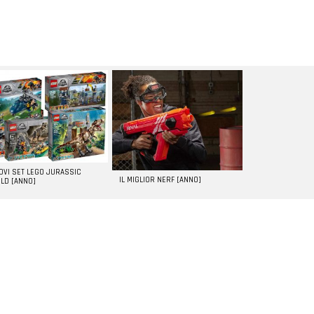
UOVI SET LEGO JURASSIC
IL MIGLIOR NERF [ANNO]
LD [ANNO]