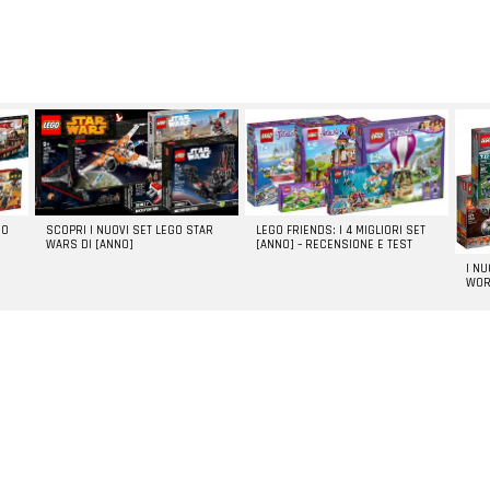
GO
SCOPRI I NUOVI SET LEGO STAR
LEGO FRIENDS: I 4 MIGLIORI SET
WARS DI [ANNO]
[ANNO] – RECENSIONE E TEST
I N
WOR