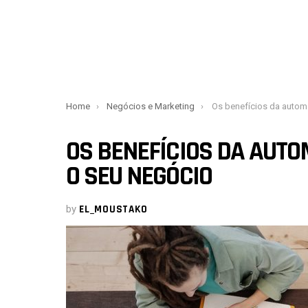
You are here:
Home
Negócios e Marketing
Os benefícios da automação de marke
OS BENEFÍCIOS DA AUT
O SEU NEGÓCIO
by
EL_MOUSTAKO