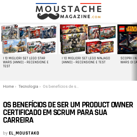
LATEST
STORIES
I 13 MIGLIORI SET LEGO STAR
I 10 MIGLIORI SET LEGO NINJAGO
SCOPRI I 
WARS [ANNO] – RECENSIONE E
[ANNO] – RECENSIONE E TEST
WARS DI [
TEST
You are here:
Home
Tecnologia
Os benefícios de ser um Product Owner certificado em Scrum para sua carreira
OS BENEFÍCIOS DE SER UM PRODUCT OWNER
CERTIFICADO EM SCRUM PARA SUA
CARREIRA
by
EL_MOUSTAKO