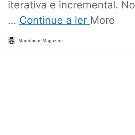
iterativa e incremental. 
Os
…
Continue a ler
More
benefícios
de
ser
Moustache Magazine
um
Product
Owner
certificado
em
Scrum
para
sua
carreira