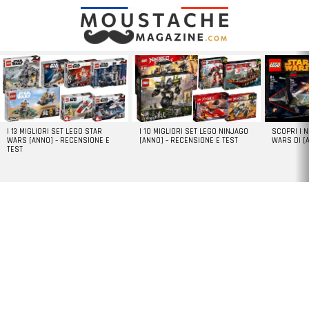
LATEST
STORIES
I 13 MIGLIORI SET LEGO STAR
I 10 MIGLIORI SET LEGO NINJAGO
SCOPRI I 
WARS [ANNO] – RECENSIONE E
[ANNO] – RECENSIONE E TEST
WARS DI [
TEST