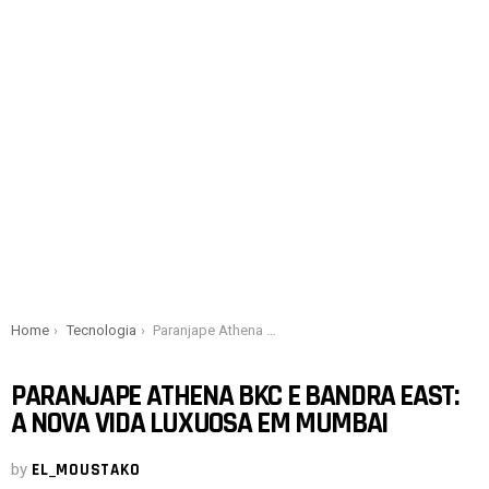
You are here:
Home
Tecnologia
Paranjape Athena BKC e Bandra East: a nova vida luxuosa em Mumbai
PARANJAPE ATHENA BKC E BANDRA EAST:
A NOVA VIDA LUXUOSA EM MUMBAI
by
EL_MOUSTAKO