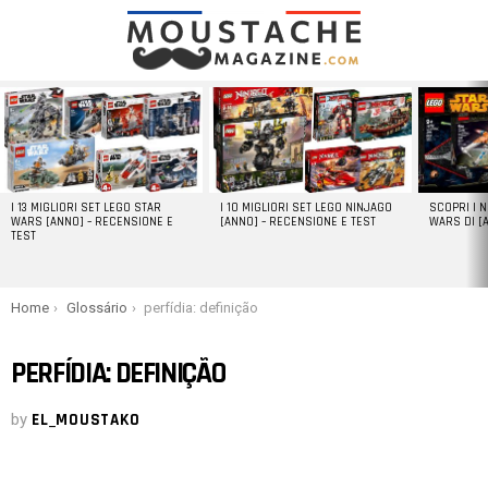
LATEST
STORIES
I 13 MIGLIORI SET LEGO STAR
I 10 MIGLIORI SET LEGO NINJAGO
SCOPRI I 
WARS [ANNO] – RECENSIONE E
[ANNO] – RECENSIONE E TEST
WARS DI [
TEST
You are here:
Home
Glossário
perfídia: definição
PERFÍDIA: DEFINIÇÃO
by
EL_MOUSTAKO