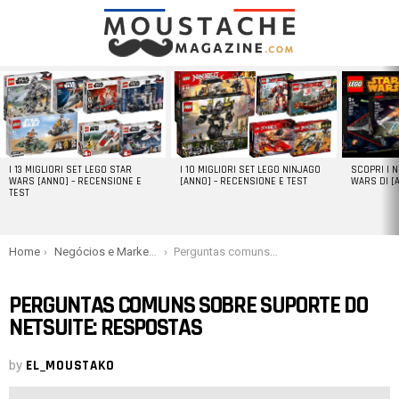
LATEST
STORIES
I 13 MIGLIORI SET LEGO STAR
I 10 MIGLIORI SET LEGO NINJAGO
SCOPRI I 
WARS [ANNO] – RECENSIONE E
[ANNO] – RECENSIONE E TEST
WARS DI [
TEST
You are here:
Home
Negócios e Marketing
Perguntas comuns sobre suporte do NetSuite: respostas
PERGUNTAS COMUNS SOBRE SUPORTE DO
NETSUITE: RESPOSTAS
by
EL_MOUSTAKO