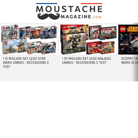
LATEST
STORIES
I 13 MIGLIORI SET LEGO STAR
I 10 MIGLIORI SET LEGO NINJAGO
SCOPRI I 
WARS [ANNO] – RECENSIONE E
[ANNO] – RECENSIONE E TEST
WARS DI [
TEST