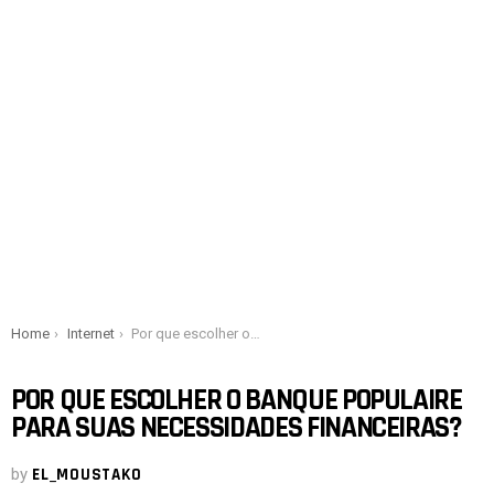
You are here:
Home
Internet
Por que escolher o Banque Populaire para suas necessidades financeiras?
POR QUE ESCOLHER O BANQUE POPULAIRE
PARA SUAS NECESSIDADES FINANCEIRAS?
by
EL_MOUSTAKO