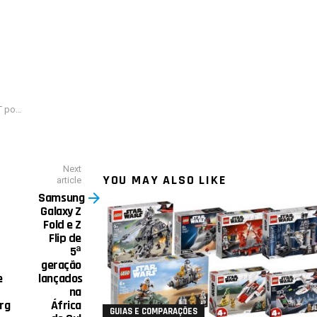
0 grátis
Next
YOU MAY ALSO LIKE
article
Samsung
Galaxy Z
Fold e Z
Flip de
5ª
geração
e
lançados
na
rg
África
GUIAS E COMPARAÇÕES