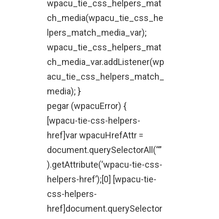
wpacu_tie_css_helpers_mat
ch_media(wpacu_tie_css_he
lpers_match_media_var);
wpacu_tie_css_helpers_mat
ch_media_var.addListener(wp
acu_tie_css_helpers_match_
media); }
pegar (wpacuError) {
[wpacu-tie-css-helpers-
href]var wpacuHrefAttr =
document.querySelectorAll(“”
).getAttribute(‘wpacu-tie-css-
helpers-href’);[0] [wpacu-tie-
css-helpers-
href]document.querySelector