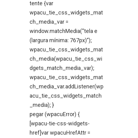
tente {var
wpacu_tie_css_widgets_mat
ch_media_var =
window.matchMedia(“tela e
(largura mínima: 767px)”);
wpacu_tie_css_widgets_mat
ch_media(wpacu_tie_css_wi
dgets_match_media_var);
wpacu_tie_css_widgets_mat
ch_media_var.addListener(wp
acu_tie_css_widgets_match
_media); }
pegar (wpacuError) {
[wpacu-tie-css-widgets-
href]var wpacuHrefAttr =