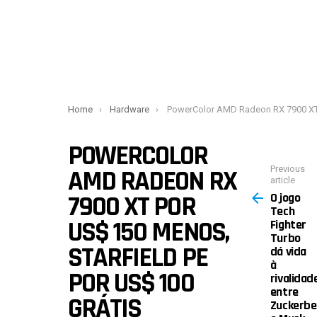
You are here:
Home
Hardware
PowerColor AMD Radeon RX 7900 XT por US$ 150 menos, Starfield PE por US$ 10
POWERCOLOR
Previous
AMD RADEON RX
article
O jogo
7900 XT POR
Tech
US$ 150 MENOS,
Fighter
Turbo
STARFIELD PE
dá vida
à
POR US$ 100
rivalidad
entre
GRÁTIS
Zuckerbe