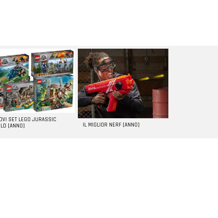
UOVI SET LEGO JURASSIC
IL MIGLIOR NERF [ANNO]
LD [ANNO]