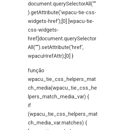
document.querySelectorAll(“”
).getAttribute(‘wpacu-tie-css-
widgets-href’);[0] [wpacu-tie-
css-widgets-
href]document.querySelector
All(“”).setAttribute(‘href’,
wpacuHrefAttr);[0] }
função
wpacu_tie_css_helpers_mat
ch_media(wpacu_tie_css_he
lpers_match_media_var) {
if
(wpacu_tie_css_helpers_mat
ch_media_var.matches) {