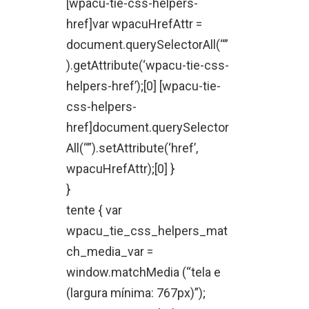
[wpacu-tie-css-helpers-
href]var wpacuHrefAttr =
document.querySelectorAll(“”
).getAttribute(‘wpacu-tie-css-
helpers-href’);[0] [wpacu-tie-
css-helpers-
href]document.querySelector
All(“”).setAttribute(‘href’,
wpacuHrefAttr);[0] }
}
tente { var
wpacu_tie_css_helpers_mat
ch_media_var =
window.matchMedia (“tela e
(largura mínima: 767px)”);