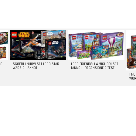
GO
SCOPRI I NUOVI SET LEGO STAR
LEGO FRIENDS: I 4 MIGLIORI SET
WARS DI [ANNO]
[ANNO] – RECENSIONE E TEST
I N
WOR