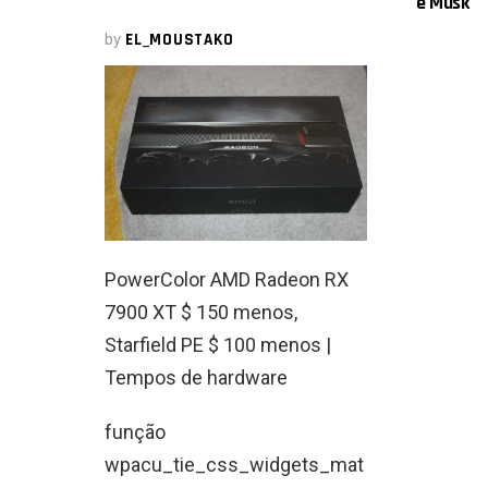
e Musk
by
EL_MOUSTAKO
PowerColor AMD Radeon RX
7900 XT $ 150 menos,
Starfield PE $ 100 menos |
Tempos de hardware
função
wpacu_tie_css_widgets_mat