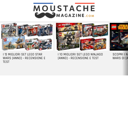
LATEST
STORIES
I 13 MIGLIORI SET LEGO STAR
I 10 MIGLIORI SET LEGO NINJAGO
SCOPRI I 
WARS [ANNO] – RECENSIONE E
[ANNO] – RECENSIONE E TEST
WARS DI [
TEST