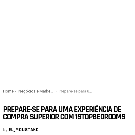
You are here:
Home
Negócios e Marketing
Prepare-se para uma experiência de compra superior com 1StopBedrooms
PREPARE-SE PARA UMA EXPERIÊNCIA DE
COMPRA SUPERIOR COM 1STOPBEDROOMS
by
EL_MOUSTAKO