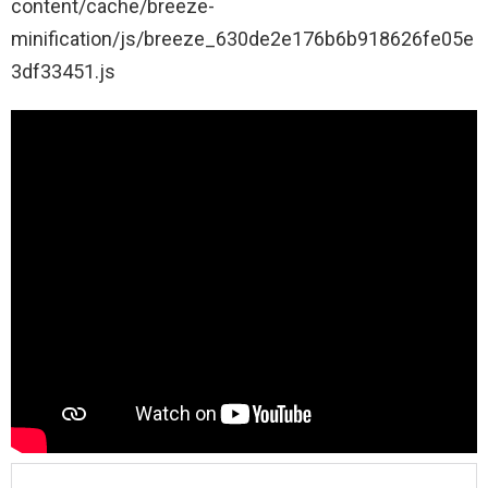
content/cache/breeze-
minification/js/breeze_630de2e176b6b918626fe05e
3df33451.js