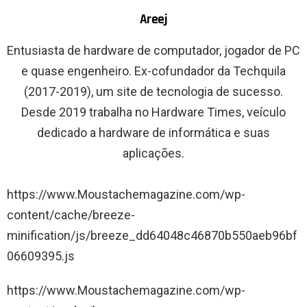
Areej
Entusiasta de hardware de computador, jogador de PC
e quase engenheiro. Ex-cofundador da Techquila
(2017-2019), um site de tecnologia de sucesso.
Desde 2019 trabalha no Hardware Times, veículo
dedicado a hardware de informática e suas
aplicações.
B
https://www.Moustachemagazine.com/wp-
o
content/cache/breeze-
t
minification/js/breeze_dd64048c46870b550aeb96bf
ã
06609395.js
o
https://www.Moustachemagazine.com/wp-
v