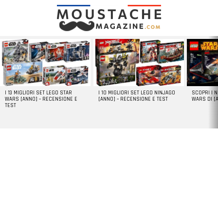
LATEST
STORIES
I 13 MIGLIORI SET LEGO STAR
I 10 MIGLIORI SET LEGO NINJAGO
SCOPRI I 
WARS [ANNO] – RECENSIONE E
[ANNO] – RECENSIONE E TEST
WARS DI [
TEST