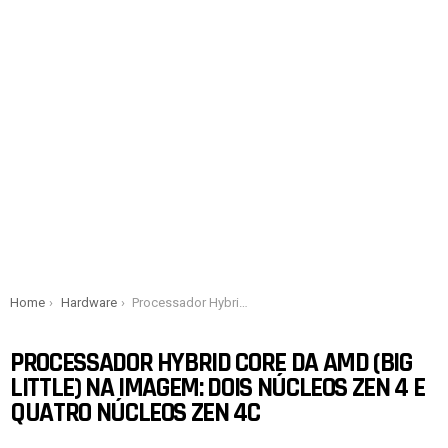
You are here:
Home
Hardware
Processador Hybrid Core da AMD (Big Little) na imagem: Dois núcleos Zen 4 e quatro núcleos Zen 4c
PROCESSADOR HYBRID CORE DA AMD (BIG
LITTLE) NA IMAGEM: DOIS NÚCLEOS ZEN 4 E
QUATRO NÚCLEOS ZEN 4C