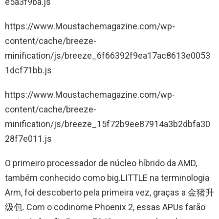
e5a3f9ba.js
https://www.Moustachemagazine.com/wp-
content/cache/breeze-
minification/js/breeze_6f66392f9ea17ac8613e0053
1dcf71bb.js
https://www.Moustachemagazine.com/wp-
content/cache/breeze-
minification/js/breeze_15f72b9ee87914a3b2dbfa30
28f7e011.js
O primeiro processador de núcleo híbrido da AMD,
também conhecido como big.LITTLE na terminologia
Arm, foi descoberto pela primeira vez, graças a 金猪升
级包. Com o codinome Phoenix 2, essas APUs farão