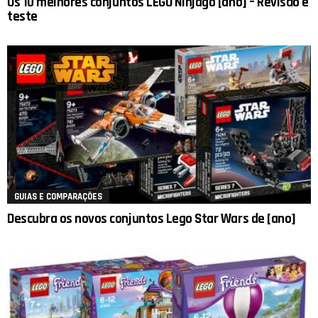
Os 10 melhores conjuntos LEGO Ninjago [ano] – Revisão e
teste
GUIAS E COMPARAÇÕES
Descubra os novos conjuntos Lego Star Wars de [ano]