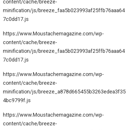
content/cache/breeze-
o
minification/js/breeze_faa5b023993af25ffb76aaa64
l
7c0dd17.js
t
a
https://www.Moustachemagazine.com/wp-
r
content/cache/breeze-
a
minification/js/breeze_faa5b023993af25ffb76aaa64
o
7c0dd17.js
t
o
https://www.Moustachemagazine.com/wp-
p
content/cache/breeze-
o
minification/js/breeze_a878d665455b3263edea3f35
4bc9799f.js
https://www.Moustachemagazine.com/wp-
content/cache/breeze-