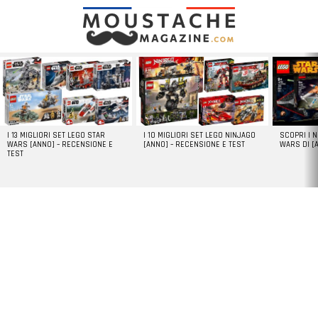
LATEST
STORIES
I 13 MIGLIORI SET LEGO STAR
I 10 MIGLIORI SET LEGO NINJAGO
SCOPRI I 
WARS [ANNO] – RECENSIONE E
[ANNO] – RECENSIONE E TEST
WARS DI [
TEST