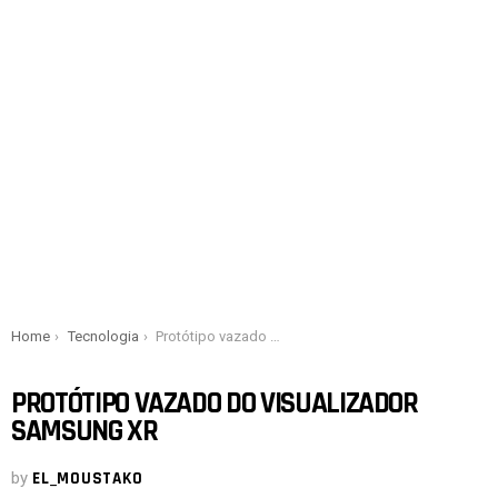
You are here:
Home
Tecnologia
Protótipo vazado do visualizador Samsung XR
PROTÓTIPO VAZADO DO VISUALIZADOR
SAMSUNG XR
by
EL_MOUSTAKO