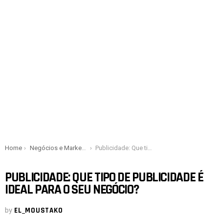
You are here:
Home
Negócios e Marketing
Publicidade: Que tipo de publicidade é ideal para o seu negócio?
PUBLICIDADE: QUE TIPO DE PUBLICIDADE É
IDEAL PARA O SEU NEGÓCIO?
by
EL_MOUSTAKO