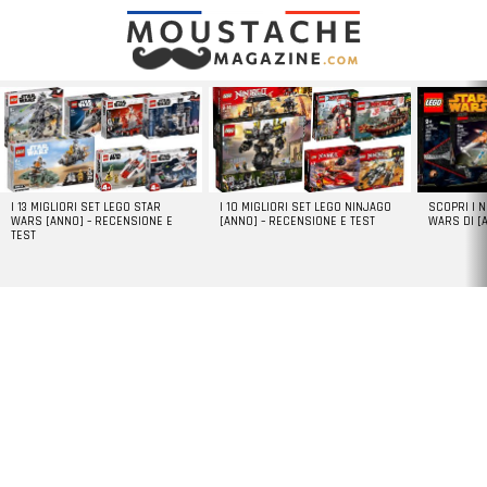
LATEST
STORIES
I 13 MIGLIORI SET LEGO STAR
I 10 MIGLIORI SET LEGO NINJAGO
SCOPRI I 
WARS [ANNO] – RECENSIONE E
[ANNO] – RECENSIONE E TEST
WARS DI [
TEST