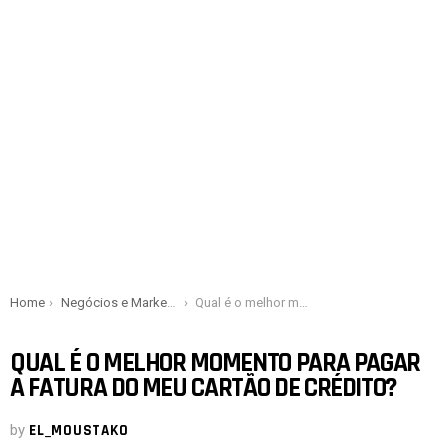
You are here:
Home
Negócios e Marketing
Qual é o melhor momento para pagar a fatura do meu cartão de crédito?
QUAL É O MELHOR MOMENTO PARA PAGAR
A FATURA DO MEU CARTÃO DE CRÉDITO?
by
EL_MOUSTAKO