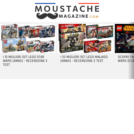
LATEST
STORIES
I 13 MIGLIORI SET LEGO STAR
I 10 MIGLIORI SET LEGO NINJAGO
SCOPRI I 
WARS [ANNO] – RECENSIONE E
[ANNO] – RECENSIONE E TEST
WARS DI [
TEST