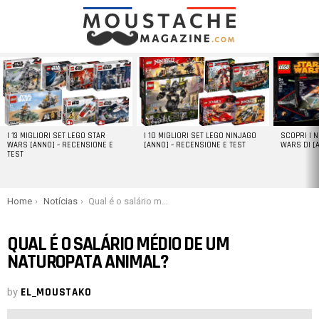
LATEST
STORIES
I 13 MIGLIORI SET LEGO STAR
I 10 MIGLIORI SET LEGO NINJAGO
SCOPRI I 
WARS [ANNO] – RECENSIONE E
[ANNO] – RECENSIONE E TEST
WARS DI [
TEST
You are here:
Home
Notícias
Qual é o salário médio de um naturopata animal?
QUAL É O SALÁRIO MÉDIO DE UM
NATUROPATA ANIMAL?
by
EL_MOUSTAKO