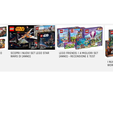
GO
SCOPRI I NUOVI SET LEGO STAR
LEGO FRIENDS: I 4 MIGLIORI SET
WARS DI [ANNO]
[ANNO] – RECENSIONE E TEST
I N
WOR