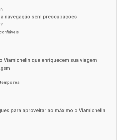
in
 uma navegação sem preocupações
l?
confiáveis
do Viamichelin que enriquecem sua viagem
iagem
 tempo real
ques para aproveitar ao máximo o Viamichelin