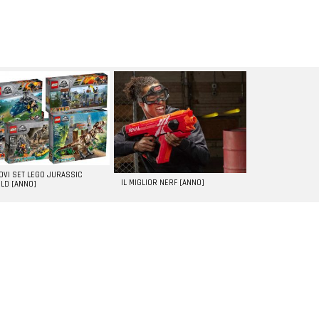
UOVI SET LEGO JURASSIC
IL MIGLIOR NERF [ANNO]
LD [ANNO]