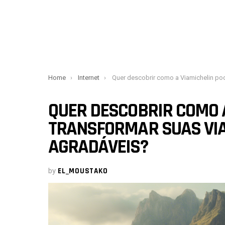
You are here:
Home
Internet
Quer descobrir como a Viamichelin pode transformar suas viagens em experiências agradávei
QUER DESCOBRIR COMO 
TRANSFORMAR SUAS VIA
AGRADÁVEIS?
by
EL_MOUSTAKO