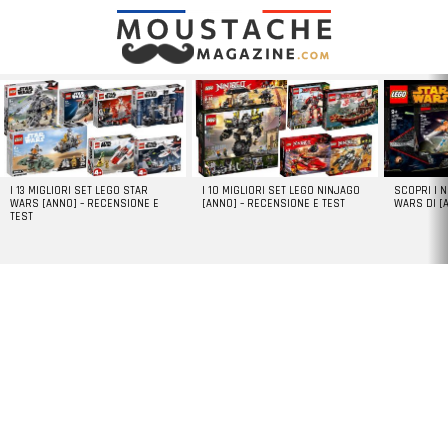
LATEST
STORIES
I 13 MIGLIORI SET LEGO STAR
I 10 MIGLIORI SET LEGO NINJAGO
SCOPRI I 
WARS [ANNO] – RECENSIONE E
[ANNO] – RECENSIONE E TEST
WARS DI [
TEST