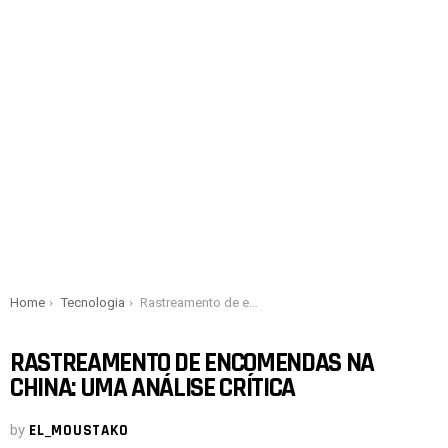
You are here:
Home
Tecnologia
Rastreamento de encomendas na China: uma análise crítica
RASTREAMENTO DE ENCOMENDAS NA
CHINA: UMA ANÁLISE CRÍTICA
by
EL_MOUSTAKO