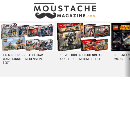
LATEST
STORIES
I 13 MIGLIORI SET LEGO STAR
I 10 MIGLIORI SET LEGO NINJAGO
SCOPRI I 
WARS [ANNO] – RECENSIONE E
[ANNO] – RECENSIONE E TEST
WARS DI [
TEST