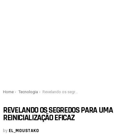
You are here:
Home
Tecnologia
Revelando os segredos para uma reinicialização eficaz
REVELANDO OS SEGREDOS PARA UMA
REINICIALIZAÇÃO EFICAZ
by
EL_MOUSTAKO