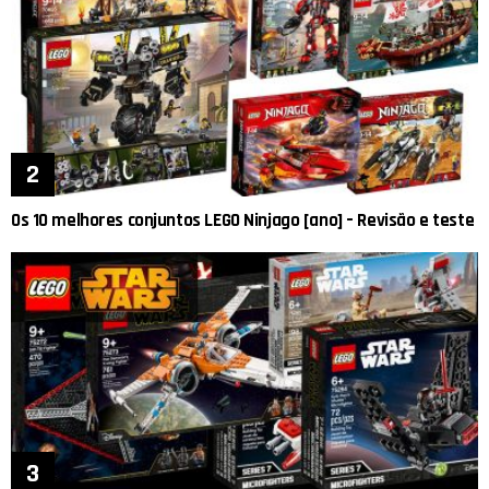
Os 10 melhores conjuntos LEGO Ninjago [ano] – Revisão e teste