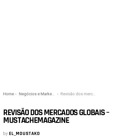
You are here:
Home
Negócios e Marketing
Revisão dos mercados globais – Mustachemagazine
REVISÃO DOS MERCADOS GLOBAIS –
MUSTACHEMAGAZINE
by
EL_MOUSTAKO