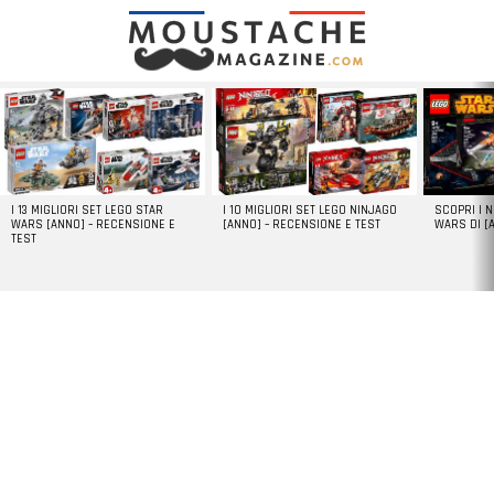
LATEST
STORIES
I 13 MIGLIORI SET LEGO STAR
I 10 MIGLIORI SET LEGO NINJAGO
SCOPRI I 
WARS [ANNO] – RECENSIONE E
[ANNO] – RECENSIONE E TEST
WARS DI [
TEST