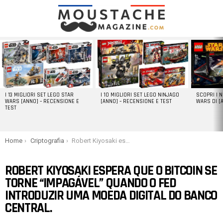
LATEST
STORIES
I 13 MIGLIORI SET LEGO STAR
I 10 MIGLIORI SET LEGO NINJAGO
SCOPRI I 
WARS [ANNO] – RECENSIONE E
[ANNO] – RECENSIONE E TEST
WARS DI [
TEST
You are here:
Home
Criptografia
Robert Kiyosaki espera que o bitcoin se torne “impagável” quando o Fed introduzir uma moeda digital do banco central.
ROBERT KIYOSAKI ESPERA QUE O BITCOIN SE
TORNE “IMPAGÁVEL” QUANDO O FED
INTRODUZIR UMA MOEDA DIGITAL DO BANCO
CENTRAL.