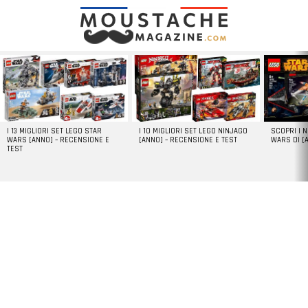
LATEST
STORIES
I 13 MIGLIORI SET LEGO STAR
I 10 MIGLIORI SET LEGO NINJAGO
SCOPRI I 
WARS [ANNO] – RECENSIONE E
[ANNO] – RECENSIONE E TEST
WARS DI [
TEST