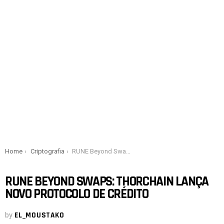
You are here:
Home
Criptografia
RUNE Beyond Swaps: THORChain lança novo protocolo de crédito
RUNE BEYOND SWAPS: THORCHAIN LANÇA
NOVO PROTOCOLO DE CRÉDITO
by
EL_MOUSTAKO