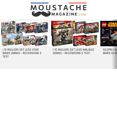
LATEST
STORIES
I 13 MIGLIORI SET LEGO STAR
I 10 MIGLIORI SET LEGO NINJAGO
SCOPRI I 
WARS [ANNO] – RECENSIONE E
[ANNO] – RECENSIONE E TEST
WARS DI [
TEST