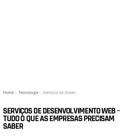
You are here:
Home
Tecnologia
Serviços de desenvolvimento web – tudo o que as empresas precisam saber
SERVIÇOS DE DESENVOLVIMENTO WEB –
TUDO O QUE AS EMPRESAS PRECISAM
SABER