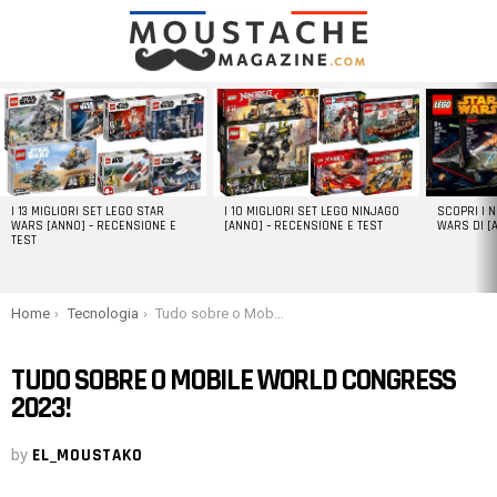
LATEST
STORIES
I 13 MIGLIORI SET LEGO STAR
I 10 MIGLIORI SET LEGO NINJAGO
SCOPRI I 
WARS [ANNO] – RECENSIONE E
[ANNO] – RECENSIONE E TEST
WARS DI [
TEST
You are here:
Home
Tecnologia
Tudo sobre o Mobile World Congress 2023!
TUDO SOBRE O MOBILE WORLD CONGRESS
2023!
by
EL_MOUSTAKO