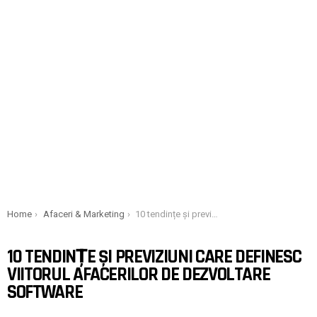
You are here:
Home
Afaceri & Marketing
10 tendințe și previziuni care definesc viitorul afacerilor de dezvoltare software
10 TENDINȚE ȘI PREVIZIUNI CARE DEFINESC
VIITORUL AFACERILOR DE DEZVOLTARE
SOFTWARE