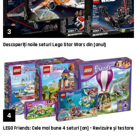
Descoperiți noile seturi Lego Star Wars din [anul]
LEGO Friends: Cele mai bune 4 seturi [an] – Revizuire și testare