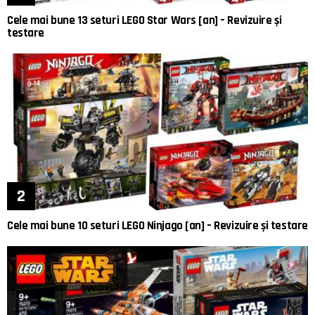
Cele mai bune 13 seturi LEGO Star Wars [an] – Revizuire și
testare
Cele mai bune 10 seturi LEGO Ninjago [an] – Revizuire și testare