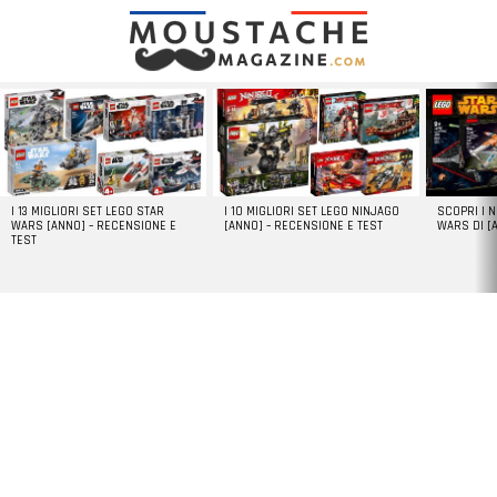
LATEST
STORIES
I 13 MIGLIORI SET LEGO STAR
I 10 MIGLIORI SET LEGO NINJAGO
SCOPRI I 
WARS [ANNO] – RECENSIONE E
[ANNO] – RECENSIONE E TEST
WARS DI [
TEST