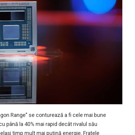
on Range” se conturează a fi cele mai bune
u până la 40% mai rapid decât rivalul său
lași timp mult mai puțină energie. Fratele