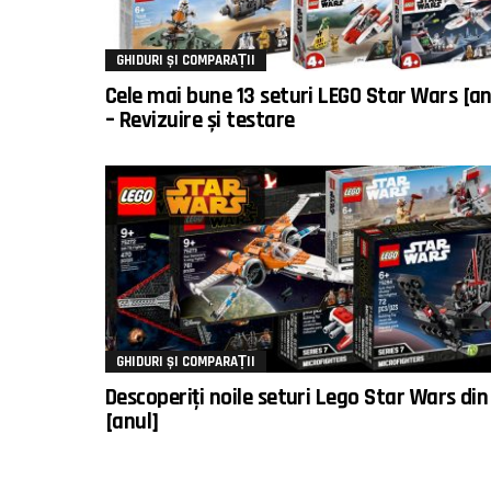
GHIDURI ȘI COMPARAȚII
Cele mai bune 13 seturi LEGO Star Wars [an
– Revizuire și testare
GHIDURI ȘI COMPARAȚII
Descoperiți noile seturi Lego Star Wars din
[anul]