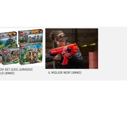
UOVI SET LEGO JURASSIC
IL MIGLIOR NERF [ANNO]
LD [ANNO]