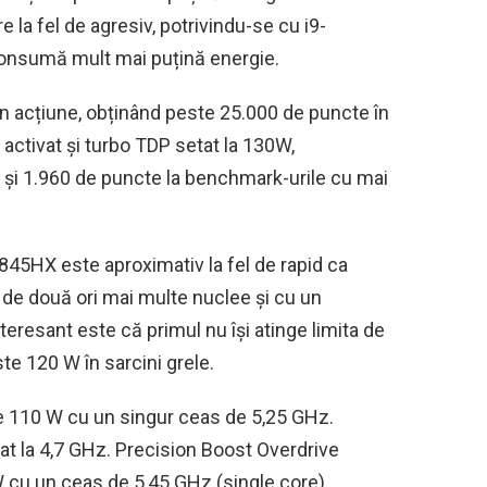
la fel de agresiv, potrivindu-se cu i9-
onsumă mult mai puțină energie.
în acțiune, obținând peste 25.000 de puncte în
ctivat și turbo TDP setat la 130W,
 și 1.960 de puncte la benchmark-urile cu mai
845HX este aproximativ la fel de rapid ca
de două ori mai multe nuclee și cu un
eresant este că primul nu își atinge limita de
 120 W în sarcini grele.
e 110 W cu un singur ceas de 5,25 GHz.
at la 4,7 GHz. Precision Boost Overdrive
W cu un ceas de 5,45 GHz (single core).