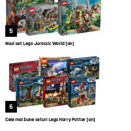
Noul set Lego Jurassic World [an]
Cele mai bune seturi Lego Harry Potter [an]