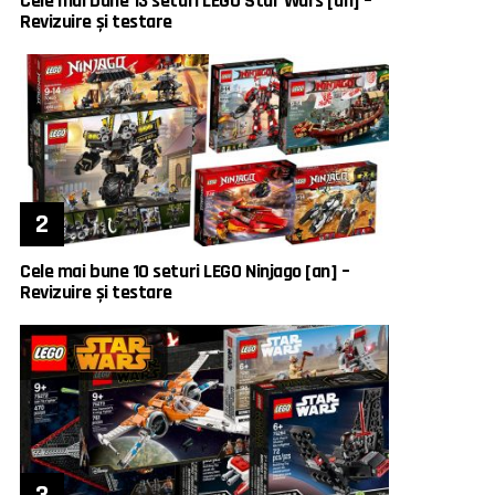
Cele mai bune 13 seturi LEGO Star Wars [an] –
Revizuire și testare
Cele mai bune 10 seturi LEGO Ninjago [an] –
Revizuire și testare