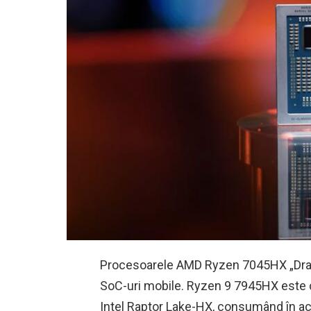
Procesoarele AMD Ryzen 7045HX „Drag
SoC-uri mobile. Ryzen 9 7945HX este c
Intel Raptor Lake-HX, consumând în ace