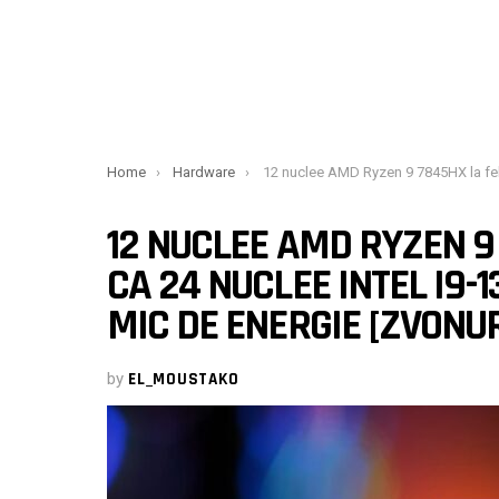
You are here:
Home
Hardware
12 nuclee AMD Ryzen 9 7845HX la fel de rapide ca 24 nuclee Intel i9-13980HX cu un consum mai mic de energ
12 NUCLEE AMD RYZEN 9
CA 24 NUCLEE INTEL I9
MIC DE ENERGIE [ZVONUR
by
EL_MOUSTAKO