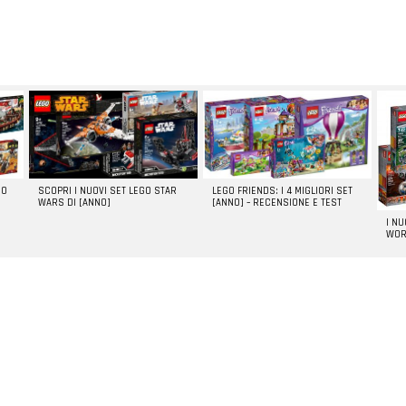
GO
SCOPRI I NUOVI SET LEGO STAR
LEGO FRIENDS: I 4 MIGLIORI SET
WARS DI [ANNO]
[ANNO] – RECENSIONE E TEST
I N
WOR