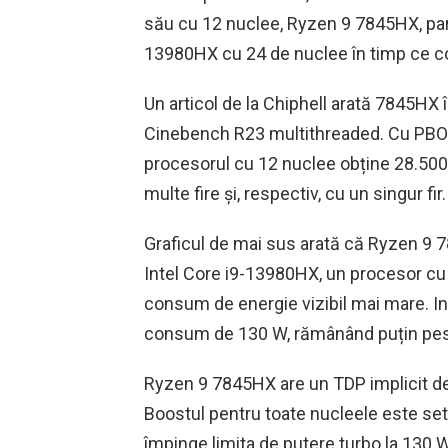
său cu 12 nuclee, Ryzen 9 7845HX, pare 
13980HX cu 24 de nuclee în timp ce c
Un articol de la Chiphell arată 7845HX 
Cinebench R23 multithreaded. Cu PBO a
procesorul cu 12 nuclee obține 28.500
multe fire și, respectiv, cu un singur fir.
Graficul de mai sus arată că Ryzen 9 7
Intel Core i9-13980HX, un procesor cu 
consum de energie vizibil mai mare. Int
consum de 130 W, rămânând puțin peste
Ryzen 9 7845HX are un TDP implicit d
Boostul pentru toate nucleele este set
împinge limita de putere turbo la 130 