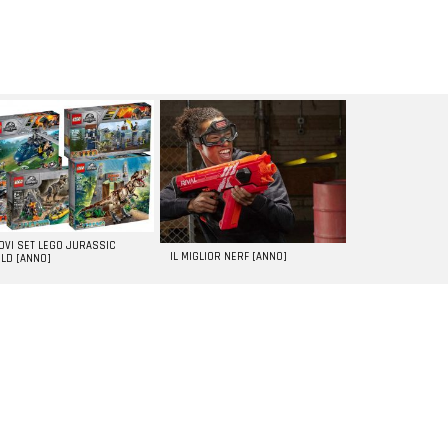
UOVI SET LEGO JURASSIC
IL MIGLIOR NERF [ANNO]
LD [ANNO]