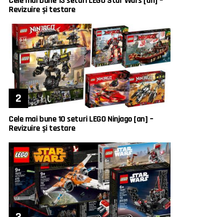
Cele mai bune 13 seturi LEGO Star Wars [an] –
Revizuire și testare
Cele mai bune 10 seturi LEGO Ninjago [an] –
Revizuire și testare