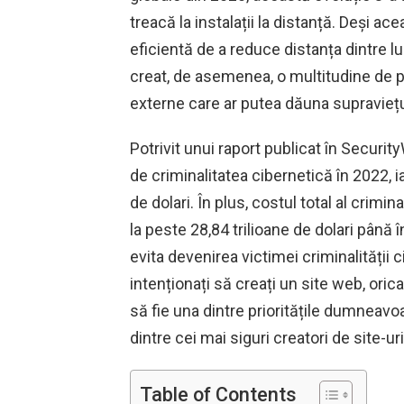
treacă la instalații la distanță. Deși ac
eficientă de a reduce distanța dintre lucr
creat, de asemenea, o multitudine de p
externe care ar putea dăuna supraviețui
Potrivit unui raport publicat în Securit
de criminalitatea cibernetică în 2022, ia
de dolari. În plus, costul total al crimi
la peste 28,84 trilioane de dolari până
evita devenirea victimei criminalității 
intenționați să creați un site web, oricar
să fie una dintre prioritățile dumneavoa
dintre cei mai siguri creatori de site-ur
Table of Contents