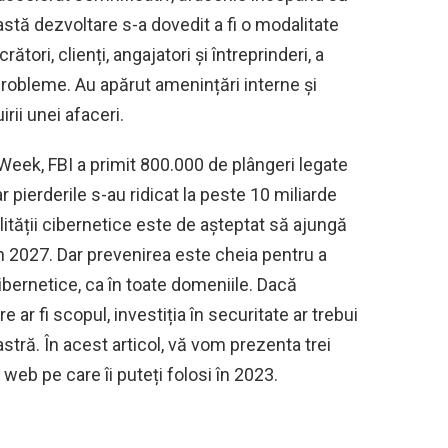
eastă dezvoltare s-a dovedit a fi o modalitate
ători, clienți, angajatori și întreprinderi, a
robleme. Au apărut amenințări interne și
rii unei afaceri.
yWeek, FBI a primit 800.000 de plângeri legate
r pierderile s-au ridicat la peste 10 miliarde
nalității cibernetice este de așteptat să ajungă
 în 2027. Dar prevenirea este cheia pentru a
cibernetice, ca în toate domeniile. Dacă
e ar fi scopul, investiția în securitate ar trebui
stră. În acest articol, vă vom prezenta trei
i web pe care îi puteți folosi în 2023.