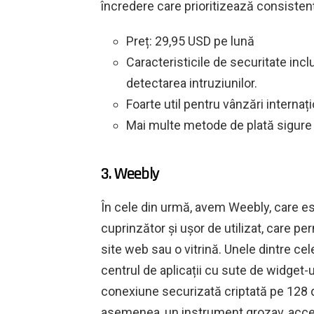
încredere care prioritizează consistenț
Preț: 29,95 USD pe lună
Caracteristicile de securitate inclu
detectarea intruziunilor.
Foarte util pentru vânzări internaț
Mai multe metode de plată sigure 
3. Weebly
În cele din urmă, avem Weebly, care es
cuprinzător și ușor de utilizat, care pe
site web sau o vitrină. Unele dintre cel
centrul de aplicații cu sute de widget-ur
conexiune securizată criptată pe 128 de
asemenea, un instrument grozav, accesi