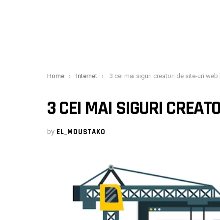
You are here:
Home
Internet
3 cei mai siguri creatori de site-uri web în 20
3 CEI MAI SIGURI CREATO
by
EL_MOUSTAKO