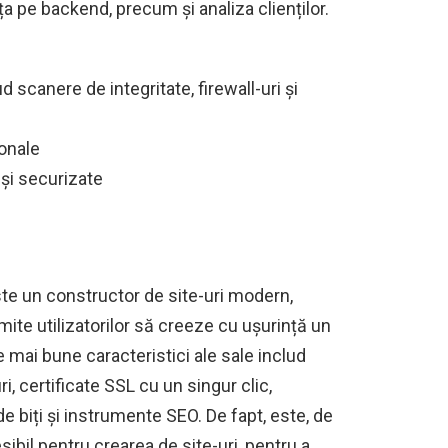
a pe backend, precum și analiza clienților.
d scanere de integritate, firewall-uri și
ionale
și securizate
te un constructor de site-uri modern,
rmite utilizatorilor să creeze cu ușurință un
e mai bune caracteristici ale sale includ
i, certificate SSL cu un singur clic,
 biți și instrumente SEO. De fapt, este, de
bil pentru crearea de site-uri, pentru a