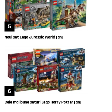
Noul set Lego Jurassic World [an]
Cele mai bune seturi Lego Harry Potter [an]