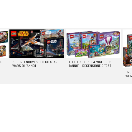
GO
SCOPRI I NUOVI SET LEGO STAR
LEGO FRIENDS: I 4 MIGLIORI SET
WARS DI [ANNO]
[ANNO] – RECENSIONE E TEST
I N
WOR