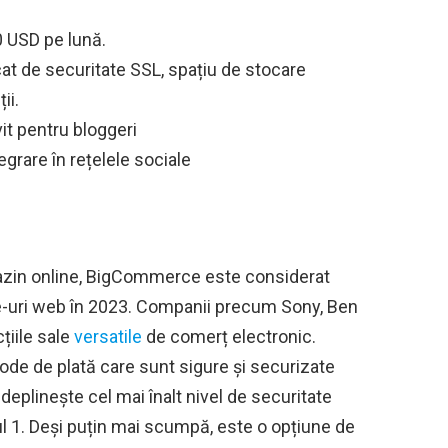
0 USD pe lună.
cat de securitate SSL, spațiu de stocare
ii.
vit pentru bloggeri
egrare în rețelele sociale
azin online, BigCommerce este considerat
ite-uri web în 2023. Companii precum Sony, Ben
țiile sale
versatile
de comerț electronic.
 de plată care sunt sigure și securizate
deplinește cel mai înalt nivel de securitate
lul 1. Deși puțin mai scumpă, este o opțiune de