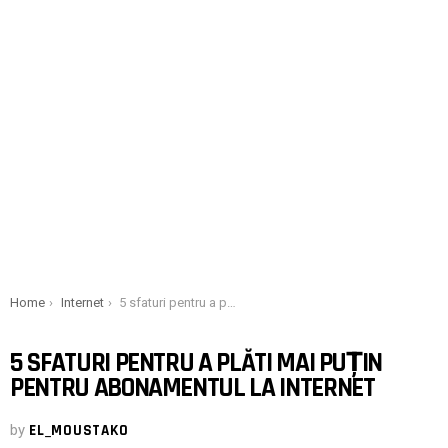
You are here:
Home
Internet
5 sfaturi pentru a plăti mai puțin pentru abonamentul la internet
5 SFATURI PENTRU A PLĂTI MAI PUȚIN
PENTRU ABONAMENTUL LA INTERNET
by
EL_MOUSTAKO