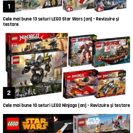
Cele mai bune 13 seturi LEGO Star Wars [an] – Revizuire și
testare
Cele mai bune 10 seturi LEGO Ninjago [an] – Revizuire și testare