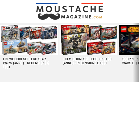
LATEST
STORIES
I 13 MIGLIORI SET LEGO STAR
I 10 MIGLIORI SET LEGO NINJAGO
SCOPRI I 
WARS [ANNO] – RECENSIONE E
[ANNO] – RECENSIONE E TEST
WARS DI [
TEST