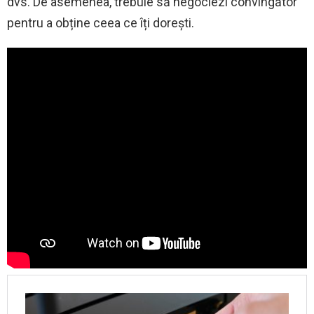
dvs. De asemenea, trebuie să negociezi convingător
pentru a obține ceea ce îți dorești.