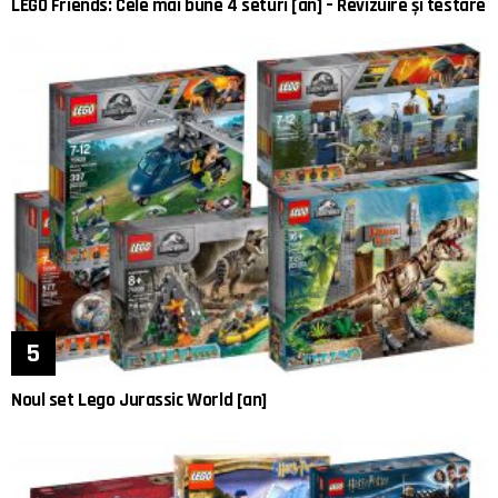
LEGO Friends: Cele mai bune 4 seturi [an] – Revizuire și testare
Noul set Lego Jurassic World [an]