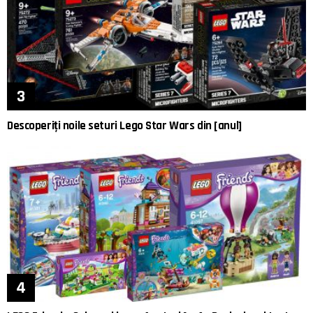
Descoperiți noile seturi Lego Star Wars din [anul]