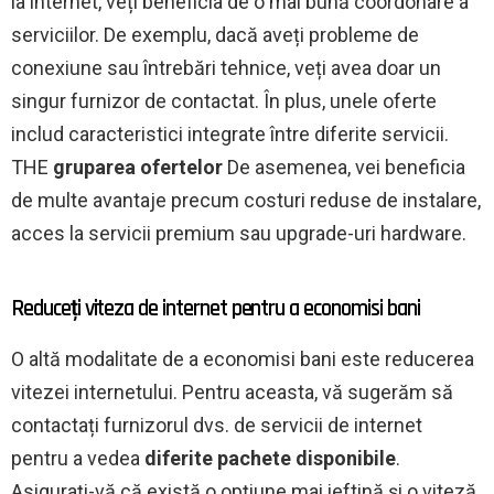
la internet, veți beneficia de o mai bună coordonare a
serviciilor. De exemplu, dacă aveți probleme de
conexiune sau întrebări tehnice, veți avea doar un
singur furnizor de contactat. În plus, unele oferte
includ caracteristici integrate între diferite servicii.
THE
gruparea ofertelor
De asemenea, vei beneficia
de multe avantaje precum costuri reduse de instalare,
acces la servicii premium sau upgrade-uri hardware.
Reduceți viteza de internet pentru a economisi bani
O altă modalitate de a economisi bani este reducerea
vitezei internetului. Pentru aceasta, vă sugerăm să
contactați furnizorul dvs. de servicii de internet
pentru a vedea
diferite pachete disponibile
.
Asigurați-vă că există o opțiune mai ieftină și o viteză