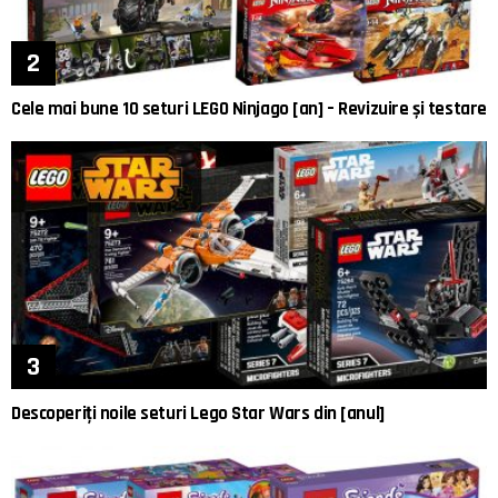
Cele mai bune 10 seturi LEGO Ninjago [an] – Revizuire și testare
Descoperiți noile seturi Lego Star Wars din [anul]