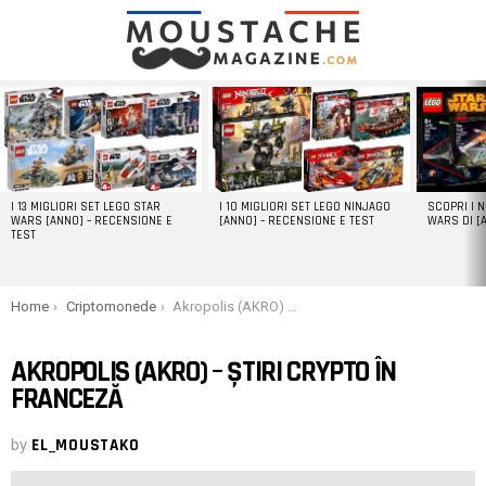
LATEST
STORIES
I 13 MIGLIORI SET LEGO STAR
I 10 MIGLIORI SET LEGO NINJAGO
SCOPRI I 
WARS [ANNO] – RECENSIONE E
[ANNO] – RECENSIONE E TEST
WARS DI [
TEST
You are here:
Home
Criptomonede
Akropolis (AKRO) – Știri Crypto în franceză
AKROPOLIS (AKRO) – ȘTIRI CRYPTO ÎN
FRANCEZĂ
by
EL_MOUSTAKO