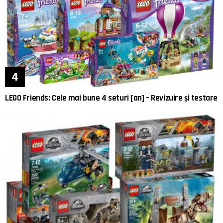
LEGO Friends: Cele mai bune 4 seturi [an] – Revizuire și testare