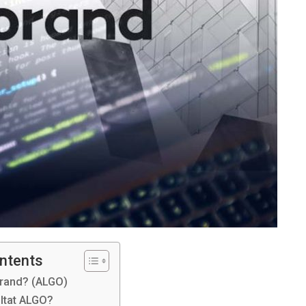
ontents
orand? (ALGO)
ltat ALGO?