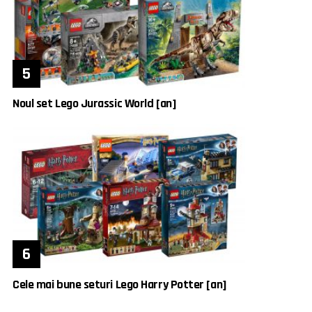
Noul set Lego Jurassic World [an]
Cele mai bune seturi Lego Harry Potter [an]