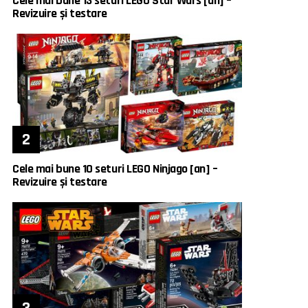
Cele mai bune 13 seturi LEGO Star Wars [an] –
Revizuire și testare
Cele mai bune 10 seturi LEGO Ninjago [an] –
Revizuire și testare