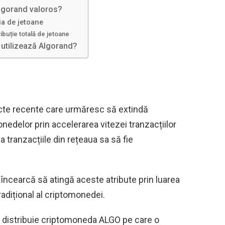
lgorand valoros?
a de jetoane
ribuție totală de jetoane
 utilizează Algorand?
ecte recente care urmăresc să extindă
onedelor prin accelerarea vitezei tranzacțiilor
 tranzacțiile din rețeaua sa să fie
i încearcă să atingă aceste atribute prin luarea
radițional al criptomonedei.
d distribuie criptomoneda ALGO pe care o