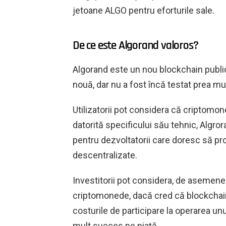
jetoane ALGO pentru eforturile sale.
De ce este Algorand valoros?
Algorand este un nou blockchain publi
nouă, dar nu a fost încă testat prea mult
Utilizatorii pot considera că criptomo
datorită specificului său tehnic, Algror
pentru dezvoltatorii care doresc să proi
descentralizate.
Investitorii pot considera, de asemenea,
criptomonede, dacă cred că blockchain
costurile de participare la operarea unu
mult succes pe piață.