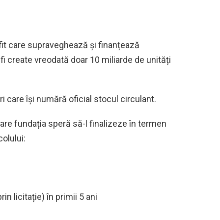
fit care supraveghează și finanțează
fi create vreodată doar 10 miliarde de unități
 care își numără oficial stocul circulant.
care fundația speră să-l finalizeze în termen
olului:
rin licitație) în primii 5 ani