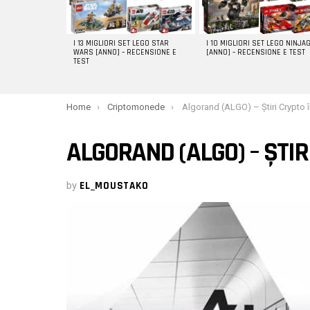
I 13 MIGLIORI SET LEGO STAR
I 10 MIGLIORI SET LEGO NINJA
WARS [ANNO] – RECENSIONE E
[ANNO] – RECENSIONE E TEST
TEST
You are here:
Home
Criptomonede
Algorand (ALGO) – Știri Crypto în
ALGORAND (ALGO) – ȘTI
by
EL_MOUSTAKO