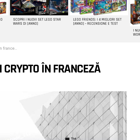
GO
SCOPRI I NUOVI SET LEGO STAR
LEGO FRIENDS: I 4 MIGLIORI SET
WARS DI [ANNO]
[ANNO] – RECENSIONE E TEST
I N
WOR
 franceză
RI CRYPTO ÎN FRANCEZĂ