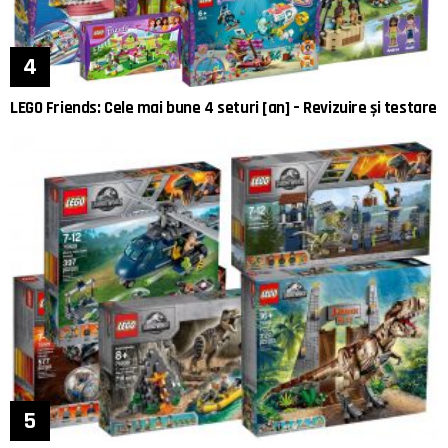
LEGO Friends: Cele mai bune 4 seturi [an] – Revizuire și testare