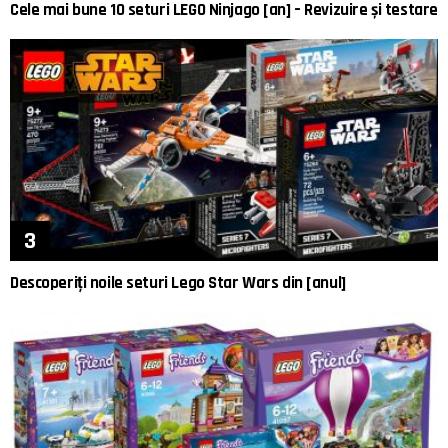
Cele mai bune 10 seturi LEGO Ninjago [an] – Revizuire și testare
Descoperiți noile seturi Lego Star Wars din [anul]