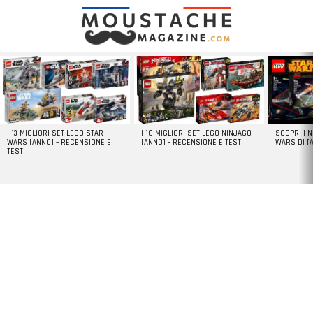
LATEST
STORIES
I 13 MIGLIORI SET LEGO STAR
I 10 MIGLIORI SET LEGO NINJAGO
SCOPRI I 
WARS [ANNO] – RECENSIONE E
[ANNO] – RECENSIONE E TEST
WARS DI [
TEST