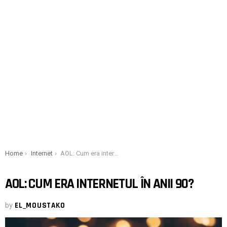
You are here:
Home
Internet
AOL: Cum era internetul în anii 90?
AOL: CUM ERA INTERNETUL ÎN ANII 90?
by
EL_MOUSTAKO