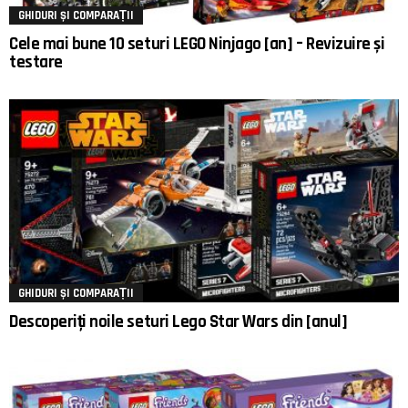
GHIDURI ȘI COMPARAȚII
Cele mai bune 10 seturi LEGO Ninjago [an] – Revizuire și
testare
GHIDURI ȘI COMPARAȚII
Descoperiți noile seturi Lego Star Wars din [anul]