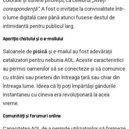
colorate și sunete pitorești, ca celebrul
„Aveți
corespondență”
. A fost o invitație la convivialitate într-
o lume digitală care până atunci fusese destul de
intimidantă pentru publicul larg.
Apariția chatului și a e-mailului
Saloanele de
pisică
și e-mailul au fost adevărații
catalizatori pentru nebunia AOL. Aceste caracteristici
au permis oamenilor să se conecteze și să comunice
cu străini sau prieteni din întreaga țară sau chiar din
întreaga lume. Ideea că îți poți împărtăși gândurile
instantaneu cu cineva era revoluționară la acea
vreme.
Comunități și forumuri online
Capacitatea AOL de a permite utilizatorilor să formeze