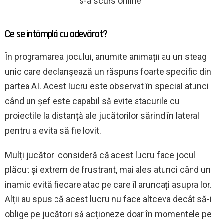
s-a scurs online
Ce se întâmplă cu adevărat?
În programarea jocului, anumite animații au un steag
unic care declanșează un răspuns foarte specific din
partea AI. Acest lucru este observat în special atunci
când un șef este capabil să evite atacurile cu
proiectile la distanță ale jucătorilor sărind în lateral
pentru a evita să fie lovit.
Mulți jucători consideră că acest lucru face jocul
plăcut și extrem de frustrant, mai ales atunci când un
inamic evită fiecare atac pe care îl aruncați asupra lor.
Alții au spus că acest lucru nu face altceva decât să-i
oblige pe jucători să acționeze doar în momentele pe