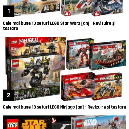
Cele mai bune 13 seturi LEGO Star Wars [an] – Revizuire și
testare
Cele mai bune 10 seturi LEGO Ninjago [an] – Revizuire și testare