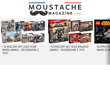
LATEST
STORIES
I 13 MIGLIORI SET LEGO STAR
I 10 MIGLIORI SET LEGO NINJAGO
SCOPRI I 
WARS [ANNO] – RECENSIONE E
[ANNO] – RECENSIONE E TEST
WARS DI [
TEST