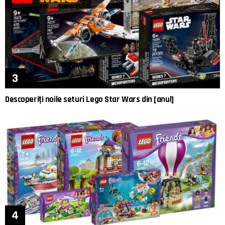
Descoperiți noile seturi Lego Star Wars din [anul]