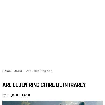
You are here:
Home
Jocuri
Are Elden Ring citire de intrare?
ARE ELDEN RING CITIRE DE INTRARE?
by
EL_MOUSTAKO