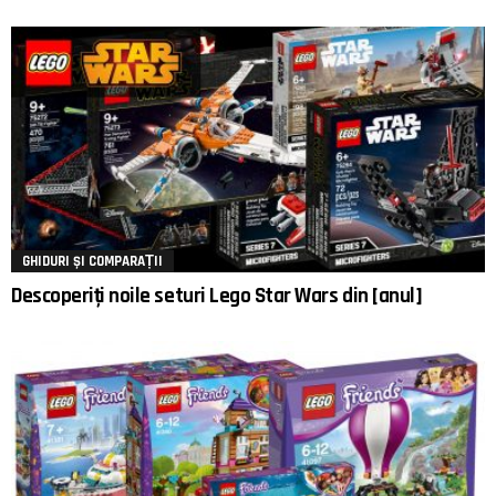
GHIDURI ȘI COMPARAȚII
Descoperiți noile seturi Lego Star Wars din [anul]