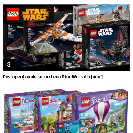
Descoperiți noile seturi Lego Star Wars din [anul]