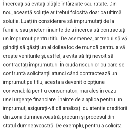
Încercați să evitați plățile întârziate sau ratate. Din
nou, această soluție ar trebui folosită doar ca ultimă
soluție. Luați în considerare să împrumutați de la
familie sau prieteni înainte de a încerca să contractați
un împrumut pentru titlu. De asemenea, ar trebui să vă
gândiți să găsiți un al doilea loc de muncă pentru a vă
crește veniturile și, astfel, a evita să fiți nevoit să
contractați împrumuturi. În ciuda riscurilor cu care se
confruntă solicitanții atunci când contractează un
împrumut pe titlu, acesta a devenit o opțiune
convenabilă pentru consumatori, mai ales în cazul
unei urgențe financiare. Înainte de a aplica pentru un
împrumut, asigurați-vă că analizați cu atenție creditorii
din zona dumneavoastră, precum și procesul din
statul dumneavoastră. De exemplu, pentru a solicita