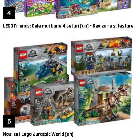
LEGO Friends: Cele mai bune 4 seturi [an] – Revizuire și testare
Noul set Lego Jurassic World [an]