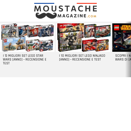
LATEST
STORIES
I 13 MIGLIORI SET LEGO STAR
I 10 MIGLIORI SET LEGO NINJAGO
SCOPRI I 
WARS [ANNO] – RECENSIONE E
[ANNO] – RECENSIONE E TEST
WARS DI [
TEST