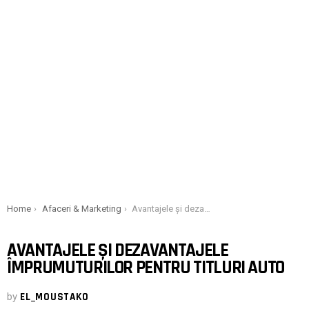
You are here:
Home
Afaceri & Marketing
Avantajele și dezavantajele împrumuturilor pentru titluri auto
AVANTAJELE ȘI DEZAVANTAJELE
ÎMPRUMUTURILOR PENTRU TITLURI AUTO
by
EL_MOUSTAKO