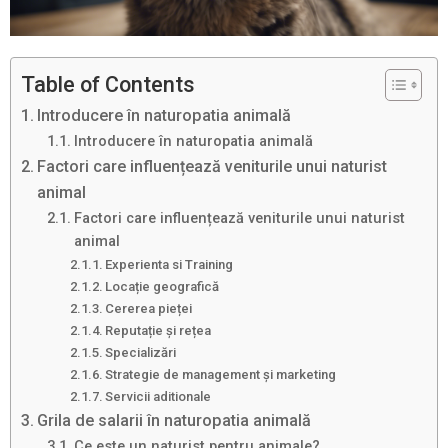
Table of Contents
Introducere în naturopatia animală
Introducere în naturopatia animală
Factori care influențează veniturile unui naturist
animal
Factori care influențează veniturile unui naturist
animal
Experienta si Training
Locație geografică
Cererea pieței
Reputație și rețea
Specializări
Strategie de management și marketing
Servicii aditionale
Grila de salarii în naturopatia animală
Ce este un naturist pentru animale?