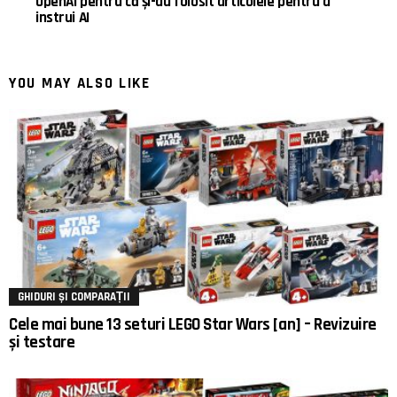
OpenAI pentru că și-au folosit articolele pentru a
instrui AI
YOU MAY ALSO LIKE
GHIDURI ȘI COMPARAȚII
Cele mai bune 13 seturi LEGO Star Wars [an] – Revizuire
și testare