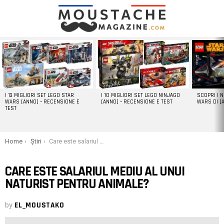
LATEST
STORIES
I 13 MIGLIORI SET LEGO STAR
I 10 MIGLIORI SET LEGO NINJAGO
SCOPRI I 
WARS [ANNO] – RECENSIONE E
[ANNO] – RECENSIONE E TEST
WARS DI [
TEST
You are here:
Home
Știri
Care este salariul mediu al unui naturist pentru animale?
CARE ESTE SALARIUL MEDIU AL UNUI
NATURIST PENTRU ANIMALE?
by
EL_MOUSTAKO