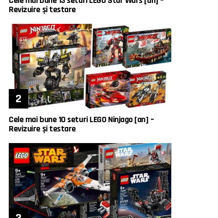
Cele mai bune 13 seturi LEGO Star Wars [an] –
Revizuire și testare
Cele mai bune 10 seturi LEGO Ninjago [an] –
Revizuire și testare