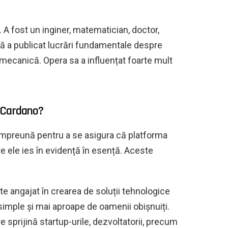
. A fost un inginer, matematician, doctor,
ință a publicat lucrări fundamentale despre
i mecanică. Opera sa a influențat foarte mult
ui Cardano?
împreună pentru a se asigura că platforma
re ele ies în evidență în esență. Aceste
te angajat în crearea de soluții tehnologice
 simple și mai aproape de oamenii obișnuiți.
e sprijină startup-urile, dezvoltatorii, precum