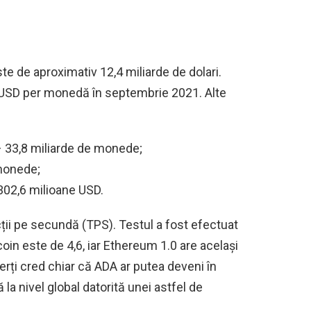
te de aproximativ 12,4 miliarde de dolari.
3 USD per monedă în septembrie 2021. Alte
– 33,8 miliarde de monede;
 monede;
 302,6 milioane USD.
ii pe secundă (TPS). Testul a fost efectuat
oin este de 4,6, iar Ethereum 1.0 are același
rți cred chiar că ADA ar putea deveni în
a nivel global datorită unei astfel de