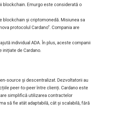
uții blockchain. Emurgo este considerată o
ie blockchain și criptomonedă. Misiunea sa
omova protocolul Cardano”. Compania are
 ajută individual ADA. În plus, aceste companii
e inițiate de Cardano.
n-source și descentralizat. Dezvoltatorii au
cțiile peer-to-peer între clienți. Cardano este
care simplifică utilizarea contractelor
a să fie atât adaptabilă, cât și scalabilă, fără