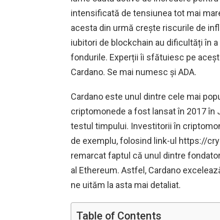
intensificată de tensiunea tot mai mare 
acesta din urmă crește riscurile de infla
iubitori de blockchain au dificultăți în
fondurile. Experții îi sfătuiesc pe aceș
Cardano. Se mai numesc și ADA.
Cardano este unul dintre cele mai popul
criptomonede a fost lansat în 2017 în 
testul timpului. Investitorii în criptom
de exemplu, folosind link-ul https://cr
remarcat faptul că unul dintre fondatori
al Ethereum. Astfel, Cardano excelează p
ne uităm la asta mai detaliat.
Table of Contents