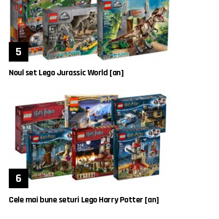
Noul set Lego Jurassic World [an]
Cele mai bune seturi Lego Harry Potter [an]