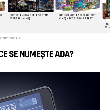
GO
SCOPRI I NUOVI SET LEGO STAR
LEGO FRIENDS: I 4 MIGLIORI SET
WARS DI [ANNO]
[ANNO] – RECENSIONE E TEST
I N
WOR
e numește ADA?
 CE SE NUMEȘTE ADA?