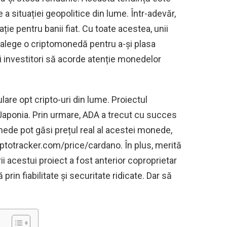
a situației geopolitice din lume. Într-adevăr,
ție pentru banii fiat. Cu toate acestea, unii
 a alege o criptomonedă pentru a-și plasa
ti investitori să acorde atenție monedelor
are opt cripto-uri din lume. Proiectul
Japonia. Prin urmare, ADA a trecut cu succes
onede pot găsi prețul real al acestei monede,
yptotracker.com/price/cardano. În plus, merită
i acestui proiect a fost anterior coproprietar
rin fiabilitate și securitate ridicate. Dar să