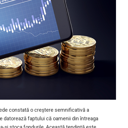
nede constată o creștere semnificativă a
e datorează faptului că oamenii din întreaga
a-și stoca fondurile. Această tendință este