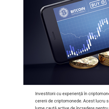
Investitorii cu experiență în criptomo
cererii de criptomonede. Acest lucru s
lume caută active de încredere pentru 