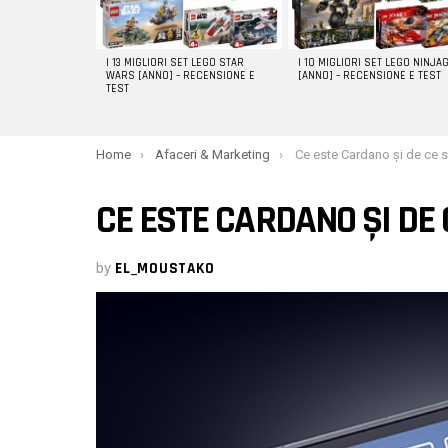
I 13 MIGLIORI SET LEGO STAR
I 10 MIGLIORI SET LEGO NINJA
WARS [ANNO] – RECENSIONE E
[ANNO] – RECENSIONE E TEST
TEST
You are here:
Home
Afaceri & Marketing
Ce este Cardano și de ce s
CE ESTE CARDANO ȘI DE
by
EL_MOUSTAKO