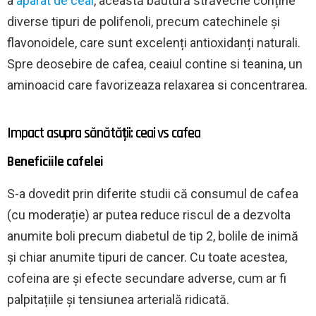
a
aparat de ceai
, această băutură străveche conține
diverse tipuri de polifenoli, precum catechinele și
flavonoidele, care sunt excelenți antioxidanți naturali.
Spre deosebire de cafea, ceaiul contine si teanina, un
aminoacid care favorizeaza relaxarea si concentrarea.
Impact asupra sănătății: ceai vs cafea
Beneficiile cafelei
S-a dovedit prin diferite studii că consumul de cafea
(cu moderație) ar putea reduce riscul de a dezvolta
anumite boli precum diabetul de tip 2, bolile de inimă
și chiar anumite tipuri de cancer. Cu toate acestea,
cofeina are și efecte secundare adverse, cum ar fi
palpitațiile și tensiunea arterială ridicată.