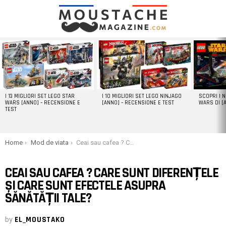
LATEST
STORIES
I 13 MIGLIORI SET LEGO STAR
I 10 MIGLIORI SET LEGO NINJAGO
SCOPRI I 
WARS [ANNO] – RECENSIONE E
[ANNO] – RECENSIONE E TEST
WARS DI [
TEST
You are here:
Home
Mod de viata
Ceai sau cafea ? Care sunt diferențele și care sunt efectele asupra sănătății tale?
CEAI SAU CAFEA ? CARE SUNT DIFERENȚELE
ȘI CARE SUNT EFECTELE ASUPRA
SĂNĂTĂȚII TALE?
by
EL_MOUSTAKO