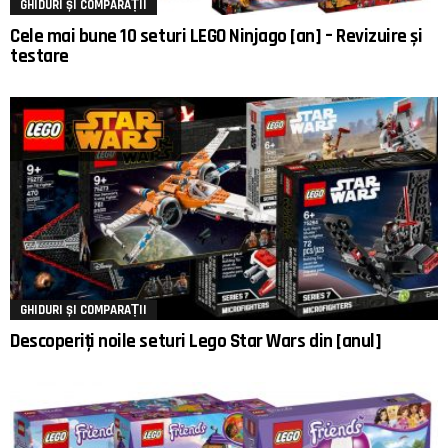
GHIDURI ȘI COMPARAȚII
Cele mai bune 10 seturi LEGO Ninjago [an] – Revizuire și
testare
GHIDURI ȘI COMPARAȚII
Descoperiți noile seturi Lego Star Wars din [anul]