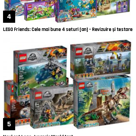
LEGO Friends: Cele mai bune 4 seturi [an] – Revizuire și testare