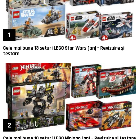
Cele mai bune 13 seturi LEGO Star Wars [an] – Revizuire și
testare
Cele mai bune 10 seturi LEGO Ninjago [an] – Revizuire și testare