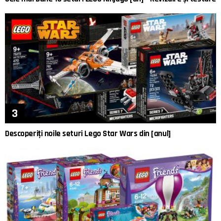
Descoperiți noile seturi Lego Star Wars din [anul]