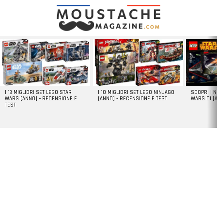
LATEST
STORIES
I 13 MIGLIORI SET LEGO STAR
I 10 MIGLIORI SET LEGO NINJAGO
SCOPRI I 
WARS [ANNO] – RECENSIONE E
[ANNO] – RECENSIONE E TEST
WARS DI [
TEST