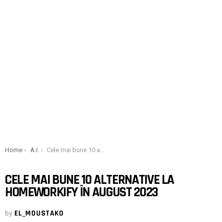
You are here:
Home
A.I.
Cele mai bune 10 alternative la HomeWorkify în august 2023
CELE MAI BUNE 10 ALTERNATIVE LA
HOMEWORKIFY ÎN AUGUST 2023
by
EL_MOUSTAKO