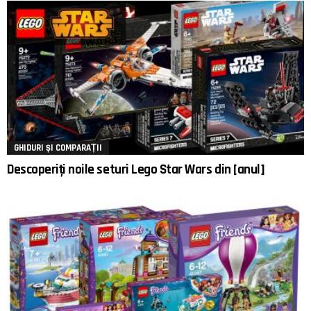
GHIDURI ȘI COMPARAȚII
Descoperiți noile seturi Lego Star Wars din [anul]