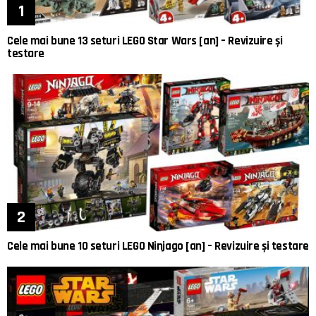
Cele mai bune 13 seturi LEGO Star Wars [an] – Revizuire și
testare
Cele mai bune 10 seturi LEGO Ninjago [an] – Revizuire și testare