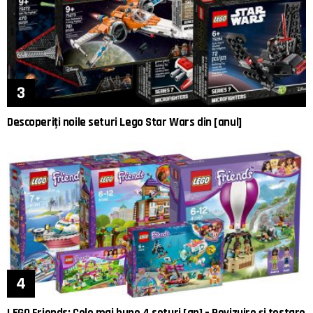
Descoperiți noile seturi Lego Star Wars din [anul]
LEGO Friends: Cele mai bune 4 seturi [an] – Revizuire și testare