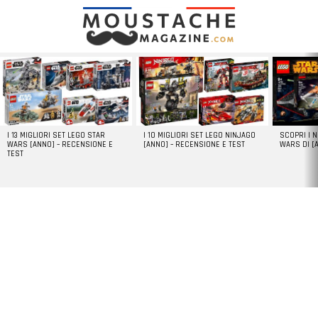
LATEST
STORIES
I 13 MIGLIORI SET LEGO STAR
I 10 MIGLIORI SET LEGO NINJAGO
SCOPRI I 
WARS [ANNO] – RECENSIONE E
[ANNO] – RECENSIONE E TEST
WARS DI [
TEST