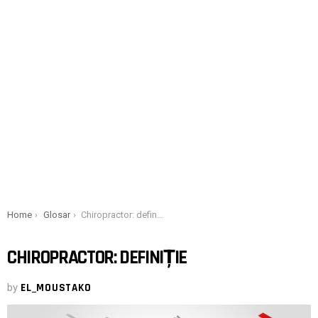
You are here:
Home
Glosar
Chiropractor: definiție
CHIROPRACTOR: DEFINIȚIE
by
EL_MOUSTAKO