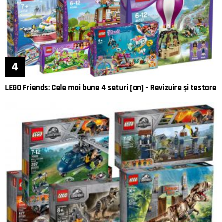
LEGO Friends: Cele mai bune 4 seturi [an] – Revizuire și testare