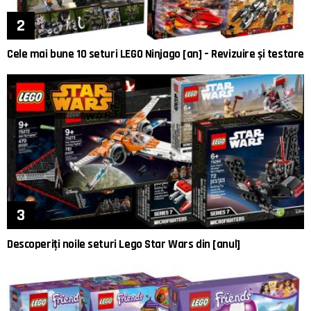
Cele mai bune 10 seturi LEGO Ninjago [an] – Revizuire și testare
Descoperiți noile seturi Lego Star Wars din [anul]