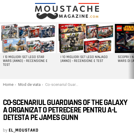
LATEST
STORIES
I 13 MIGLIORI SET LEGO STAR
I 10 MIGLIORI SET LEGO NINJAGO
SCOPRI I 
WARS [ANNO] – RECENSIONE E
[ANNO] – RECENSIONE E TEST
WARS DI [
TEST
You are here:
Home
Mod de viata
Co-scenariul Guardians of the Galaxy a organizat o petrecere pentru a-l detesta pe James Gunn
CO-SCENARIUL GUARDIANS OF THE GALAXY
A ORGANIZAT O PETRECERE PENTRU A-L
DETESTA PE JAMES GUNN
by
EL_MOUSTAKO