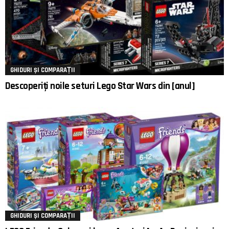
GHIDURI ȘI COMPARAȚII
Descoperiți noile seturi Lego Star Wars din [anul]
GHIDURI ȘI COMPARAȚII