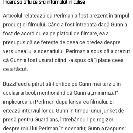
Încerc să aflu ce s-a întâmplat în culise
Articolul relatează că Perlman a fost prezent în timpul
producției filmului. Când a fost întrebată dacă Gunn a
fost de acord cu ea pe platoul de filmare, ea a
presupus că se ferește de ceea ce credea despre
versiunea lui a scenariului. Perlman a spus că a crezut
că Gunn a fost uşurat când i-a spus că îi place ceea
ce a făcut.
BuzzFeed a părut să-l critice pe Gunn mai târziu în
același articol, menționând că Gunn a „minimizat”
implicarea lui Perlman după lansarea filmului. Ei
citează interviul lor cu Gunn în timpul unui junket de
presă pentru Guardians, întrebându-l pe regizor
despre rolul lui Perlman în scenariu; Gunn a răspuns: