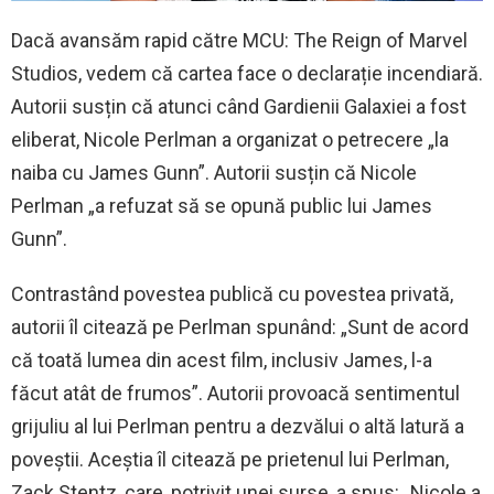
Dacă avansăm rapid către MCU: The Reign of Marvel
Studios, vedem că cartea face o declarație incendiară.
Autorii susțin că atunci când Gardienii Galaxiei a fost
eliberat, Nicole Perlman a organizat o petrecere „la
naiba cu James Gunn”. Autorii susțin că Nicole
Perlman „a refuzat să se opună public lui James
Gunn”.
Contrastând povestea publică cu povestea privată,
autorii îl citează pe Perlman spunând: „Sunt de acord
că toată lumea din acest film, inclusiv James, l-a
făcut atât de frumos”. Autorii provoacă sentimentul
grijuliu al lui Perlman pentru a dezvălui o altă latură a
poveștii. Aceștia îl citează pe prietenul lui Perlman,
Zack Stentz, care, potrivit unei surse, a spus: „Nicole a