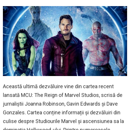
Această ultimă dezvăluire vine din cartea recent
lansată MCU: The Reign of Marvel Studios, scrisă de
jurnaliştii Joanna Robinson, Gavin Edwards şi Dave
Gonzales. Cartea conține informații și dezvăluiri din
culise despre Studiourile Marvel și ascensiunea sa la
dominația Hollywood-ului. Printre numeroasele