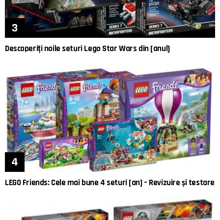
Descoperiți noile seturi Lego Star Wars din [anul]
LEGO Friends: Cele mai bune 4 seturi [an] – Revizuire și testare