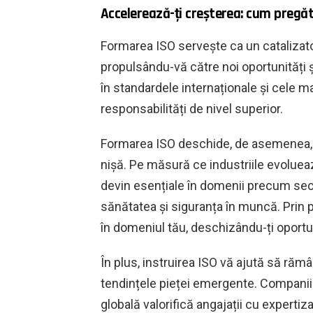
Accelerează-ți creșterea: cum pregăt
Formarea ISO servește ca un catalizato
propulsându-vă către noi oportunități ș
în standardele internaționale și cele ma
responsabilități de nivel superior.
Formarea ISO deschide, de asemenea, c
nișă. Pe măsură ce industriile evoluează
devin esențiale în domenii precum secur
sănătatea și siguranța în muncă. Prin p
în domeniul tău, deschizându-ți oportun
În plus, instruirea ISO vă ajută să rămâ
tendințele pieței emergente. Companii
globală valorifică angajații cu experti