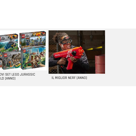
UOVI SET LEGO JURASSIC
IL MIGLIOR NERF [ANNO]
LD [ANNO]