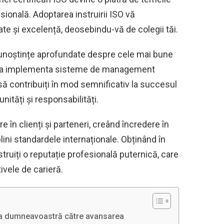
ională. Adoptarea instruirii ISO vă
te și excelență, deosebindu-vă de colegii tăi.
 cunoștințe aprofundate despre cele mai bune
 de a implementa sisteme de management
ă contribuiți în mod semnificativ la succesul
nități și responsabilități.
re în clienți și parteneri, creând încredere în
ni standardele internaționale. Obținând în
ruiți o reputație profesională puternică, care
vele de carieră.
alea dumneavoastră către avansarea