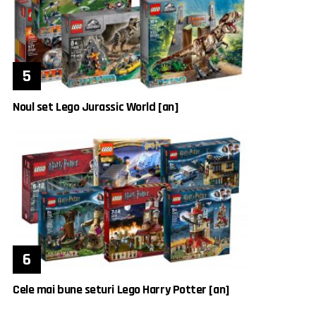
Noul set Lego Jurassic World [an]
Cele mai bune seturi Lego Harry Potter [an]