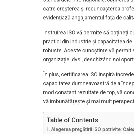
către creșterea și recunoașterea profes
evidențiază angajamentul față de calita
Instruirea ISO vă permite să obțineți
practici din industrie și capacitatea
robuste. Aceste cunoștințe vă permit s
organizației dvs., deschizând noi oportu
În plus, certificarea ISO inspiră încrede
capacitatea dumneavoastră de a îndepli
mod constant rezultate de top, vă const
vă îmbunătățește și mai mult perspecti
Table of Contents
Alegerea pregătirii ISO potrivite: C