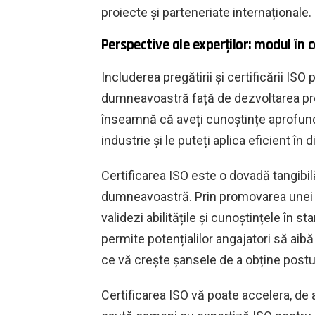
proiecte și parteneriate internaționale.
Perspective ale experților: modul în 
Includerea pregătirii și certificării 
dumneavoastră față de dezvoltarea pro
înseamnă că aveți cunoștințe aprofund
industrie și le puteți aplica eficient în 
Certificarea ISO este o dovadă tangibilă
dumneavoastră. Prin promovarea unei inst
validezi abilitățile și cunoștințele în 
permite potențialilor angajatori să aib
ce vă crește șansele de a obține postul
Certificarea ISO vă poate accelera, de 