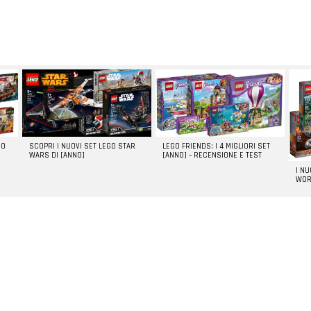
GO
SCOPRI I NUOVI SET LEGO STAR
LEGO FRIENDS: I 4 MIGLIORI SET
WARS DI [ANNO]
[ANNO] – RECENSIONE E TEST
I N
WOR