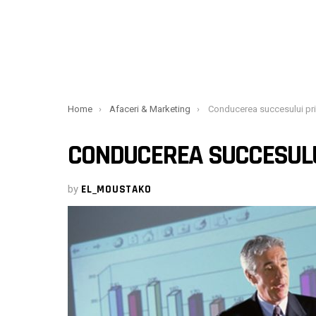
You are here:
Home
Afaceri & Marketing
Conducerea succesului prin
CONDUCEREA SUCCESULUI
by
EL_MOUSTAKO