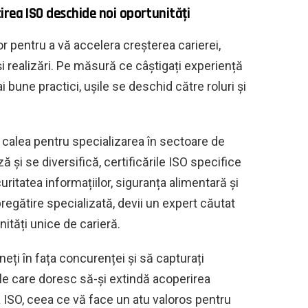
irea ISO deschide noi oportunități
r pentru a vă accelera creșterea carierei,
i realizări. Pe măsură ce câștigați experiență
i bune practici, ușile se deschid către roluri și
alea pentru specializarea în sectoare de
 și se diversifică, certificările ISO specifice
itatea informațiilor, siguranța alimentară și
regătire specializată, devii un expert căutat
ități unice de carieră.
neți în fața concurenței și să capturați
le care doresc să-și extindă acoperirea
za ISO, ceea ce vă face un atu valoros pentru