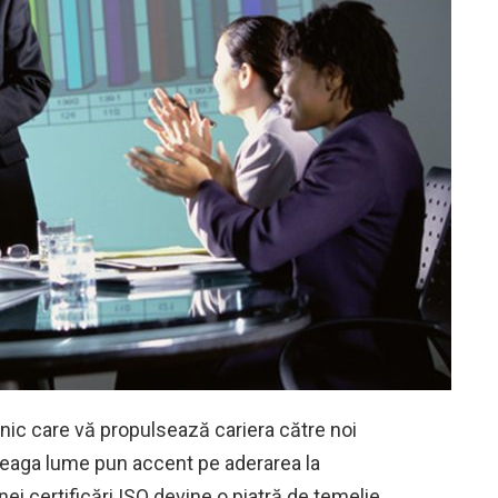
nic care vă propulsează cariera către noi
treaga lume pun accent pe aderarea la
ei certificări ISO devine o piatră de temelie