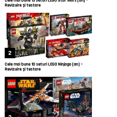
Cele mai bune 13 seturi LEGO Star Wars [an] –
Revizuire și testare
Cele mai bune 10 seturi LEGO Ninjago [an] –
Revizuire și testare