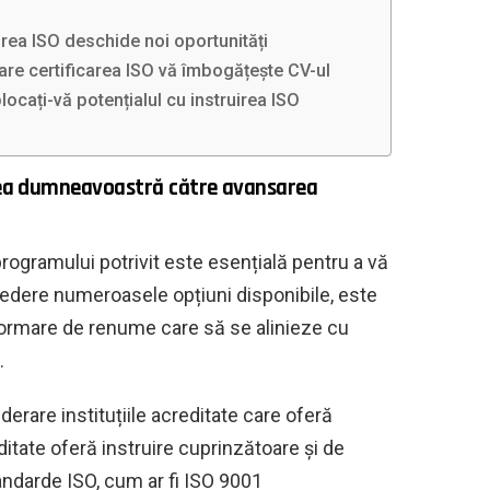
rea ISO deschide noi oportunități
care certificarea ISO vă îmbogățește CV-ul
locați-vă potențialul cu instruirea ISO
Calea dumneavoastră către avansarea
rogramului potrivit este esențială pentru a vă
 vedere numeroasele opțiuni disponibile, este
 formare de renume care să se alinieze cu
.
derare instituțiile acreditate care oferă
ditate oferă instruire cuprinzătoare și de
andarde ISO, cum ar fi ISO 9001