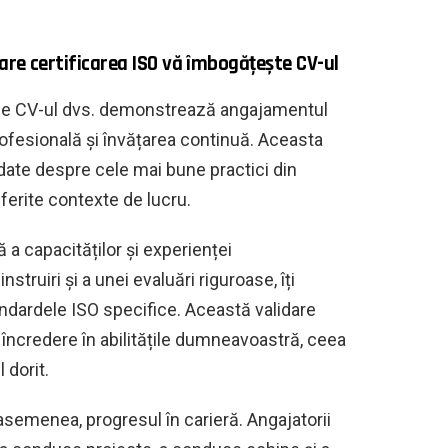
care certificarea ISO vă îmbogățește CV-ul
ISO pe CV-ul dvs. demonstrează angajamentul
fesională și învățarea continuă. Aceasta
ate despre cele mai bune practici din
diferite contexte de lucru.
 a capacităților și experienței
ruiri și a unei evaluări riguroase, îți
standardele ISO specifice. Această validare
ă încredere în abilitățile dumneavoastră, ceea
 dorit.
asemenea, progresul în carieră. Angajatorii