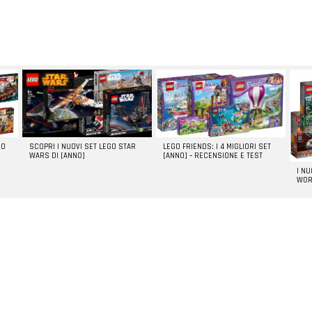
GO
SCOPRI I NUOVI SET LEGO STAR
LEGO FRIENDS: I 4 MIGLIORI SET
WARS DI [ANNO]
[ANNO] – RECENSIONE E TEST
I N
WOR