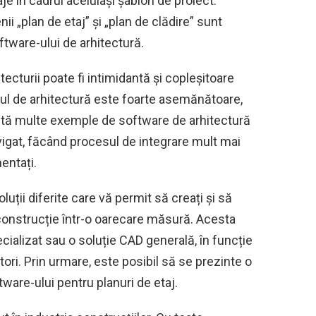
je în cadrul aceluiași șablon de proiect.
i „plan de etaj” și „plan de clădire” sunt
ftware-ului de arhitectură.
tecturii poate fi intimidantă și copleșitoare
e-ul de arhitectură este foarte asemănătoare,
xistă multe exemple de software de arhitectură
avigat, făcând procesul de integrare mult mai
entați.
luții diferite care vă permit să creați și să
e construcție într-o oarecare măsură. Acesta
cializat sau o soluție CAD generală, în funcție
actori. Prin urmare, este posibil să se prezinte o
are-ului pentru planuri de etaj.