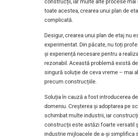
construcții, iar multe alte procese ma
toate acestea, crearea unui plan de et
complicată.
Desigur, crearea unui plan de etaj nu 
experimentat. Din păcate, nu toți profesi
și experiență necesare pentru a realiza 
rezonabil. Această problemă există de m
singură soluție de ceva vreme – mai ale
precum construcțiile.
Soluția în cauză a fost introducerea de
domeniu. Creșterea și adoptarea pe sca
schimbat multe industrii, iar construcț
construcții este astăzi foarte versatil ș
industrie mijloacele de a-și simplific