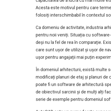
capacitatea de a lucra cu mai multe eta
Acesta este motivul pentru care termeni
folosiți interschimbabil în contextul so
Ca domeniu de activitate, industria arhi
pentru noii veniți. Situația cu softwar
deși nu la fel de rea în comparație. E
care sunt ușor de utilizat și ușor de n
ușor pentru angajații mai puțin experim
În domeniul arhitecturii, există multe so
modificați planuri de etaj și planuri d
poate fi un software de arhitectură spe
de obiectivul sarcinii și de mulți alți f
serie de exemple pentru domeniul softw