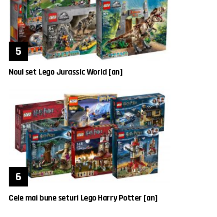
Noul set Lego Jurassic World [an]
Cele mai bune seturi Lego Harry Potter [an]