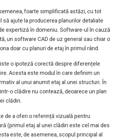
asemenea, foarte simplificată astăzi, cu tot
l să ajute la producerea planurilor detaliate
t de expertiză în domeniu. Software-ul în cauză
ată, un software CAD de uz general sau chiar o
iona doar cu planuri de etaj în primul rând.
iste o ipoteză corectă despre diferențele
ădire. Acesta este modul în care definim un
mativ al unui anumit etaj al unei structuri. În
dintr-o clădire nu contează, deoarece un plan
i clădiri.
te de a oferi o referință vizuală pentru
ră (primul etaj al unei clădiri este cel mai des
esta este, de asemenea, scopul principal al