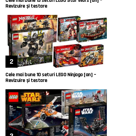
Cele mai bune 13 seturi LEGO Star Wars [an] –
Revizuire și testare
Cele mai bune 10 seturi LEGO Ninjago [an] –
Revizuire și testare