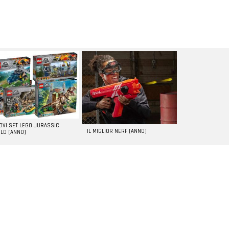
UOVI SET LEGO JURASSIC
IL MIGLIOR NERF [ANNO]
LD [ANNO]