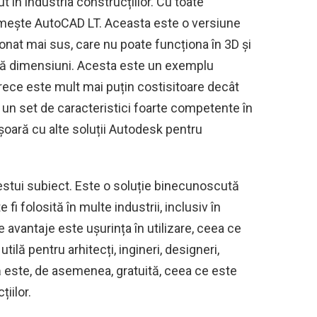
n industria construcțiilor. Cu toate
mește AutoCAD LT. Aceasta este o versiune
nat mai sus, care nu poate funcționa în 3D și
două dimensiuni. Acesta este un exemplu
arece este mult mai puțin costisitoare decât
 un set de caracteristici foarte competente în
șoară cu alte soluții Autodesk pentru
estui subiect. Este o soluție binecunoscută
fi folosită în multe industrii, inclusiv în
e avantaje este ușurința în utilizare, ceea ce
ilă pentru arhitecți, ingineri, designeri,
 este, de asemenea, gratuită, ceea ce este
iilor.