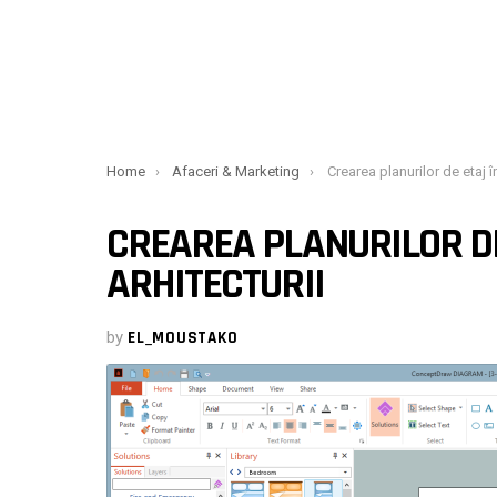
You are here:
Home
Afaceri & Marketing
Crearea planurilor de etaj în indu
CREAREA PLANURILOR DE
ARHITECTURII
by
EL_MOUSTAKO