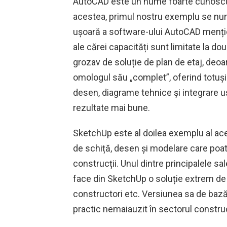
AutoCAD este un nume foarte cunoscut î
acestea, primul nostru exemplu se nu
ușoară a software-ului AutoCAD mențio
ale cărei capacități sunt limitate la 
grozav de soluție de plan de etaj, deo
omologul său „complet”, oferind totuși
desen, diagrame tehnice și integrare u
rezultate mai bune.
SketchUp este al doilea exemplu al ac
de schiță, desen și modelare care poate 
construcții. Unul dintre principalele sal
face din SketchUp o soluție extrem de ut
constructori etc. Versiunea sa de bază
practic nemaiauzit în sectorul construcț