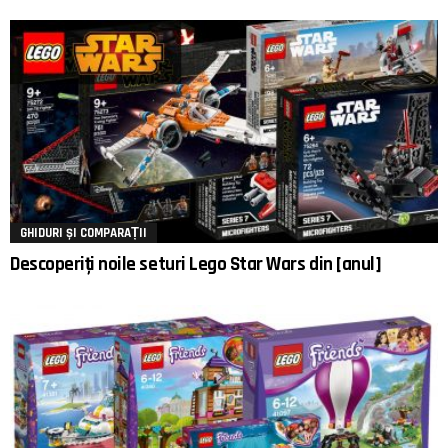
GHIDURI ȘI COMPARAȚII
Descoperiți noile seturi Lego Star Wars din [anul]