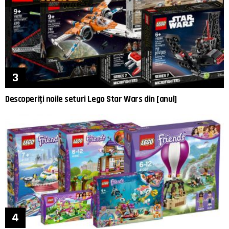
Descoperiți noile seturi Lego Star Wars din [anul]