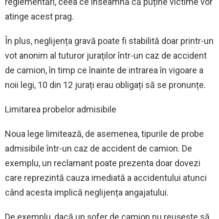
reglementări, ceea ce înseamnă că puține victime vor
atinge acest prag.
În plus, neglijența gravă poate fi stabilită doar printr-un
vot anonim al tuturor juraților într-un caz de accident
de camion, în timp ce înainte de intrarea în vigoare a
noii legi, 10 din 12 jurați erau obligați să se pronunțe.
Limitarea probelor admisibile
Noua lege limitează, de asemenea, tipurile de probe
admisibile într-un caz de accident de camion. De
exemplu, un reclamant poate prezenta doar dovezi
care reprezintă cauza imediată a accidentului atunci
când acesta implică neglijența angajatului.
De exemplu, dacă un șofer de camion nu reușește să