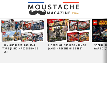
LATEST
STORIES
I 13 MIGLIORI SET LEGO STAR
I 10 MIGLIORI SET LEGO NINJAGO
SCOPRI I 
WARS [ANNO] – RECENSIONE E
[ANNO] – RECENSIONE E TEST
WARS DI [
TEST