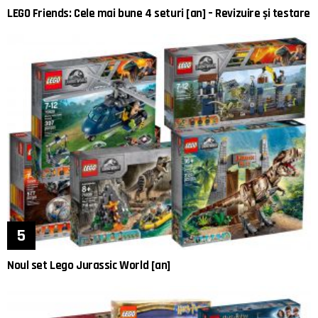
LEGO Friends: Cele mai bune 4 seturi [an] – Revizuire și testare
Noul set Lego Jurassic World [an]