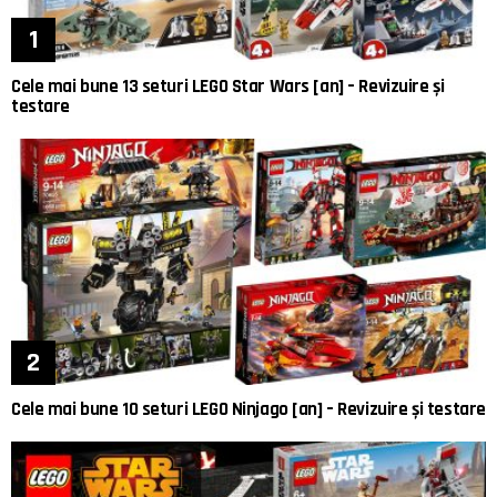
Cele mai bune 13 seturi LEGO Star Wars [an] – Revizuire și
testare
Cele mai bune 10 seturi LEGO Ninjago [an] – Revizuire și testare