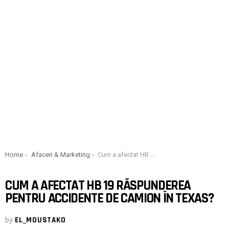
You are here:
Home
Afaceri & Marketing
Cum a afectat HB 19 răspunderea pentru accidente de camion în Texas?
CUM A AFECTAT HB 19 RĂSPUNDEREA
PENTRU ACCIDENTE DE CAMION ÎN TEXAS?
by
EL_MOUSTAKO