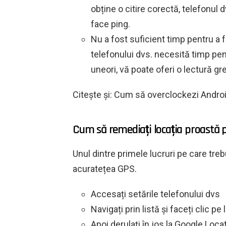
obține o citire corectă, telefonul 
face ping.
Nu a fost suficient timp pentru a f
telefonului dvs. necesită timp pentr
uneori, vă poate oferi o lectură gre
Citește și: Cum să overclockezi Androi
Cum să remediați locația proastă 
Unul dintre primele lucruri pe care treb
acuratețea GPS.
Accesați setările telefonului dvs
Navigați prin listă și faceți clic pe
Apoi derulați în jos la Google Loca