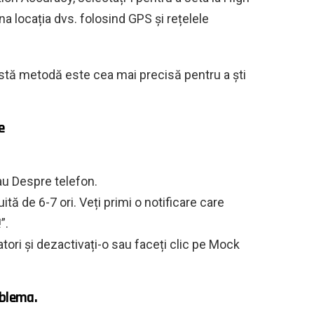
 locația dvs. folosind GPS și rețelele
tă metodă este cea mai precisă pentru a ști
e
sau Despre telefon.
tă de 6-7 ori. Veți primi o notificare care
”.
tori și dezactivați-o sau faceți clic pe Mock
oblema.