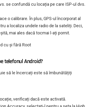
dvs. se confundă cu locația pe care ISP-ul dvs.
ace o calibrare. În plus, GPS-ul încorporat al
u a localiza undele radio de la sateliți. Deci,
șită, mai ales dacă tocmai l-ați pornit.
d cu și fără Root
pe telefonul Android?
uie să le încercați este să îmbunătățiți
 locație, verificați dacă este activată.
tion Accuracy, selectați-l pentru a seta la High