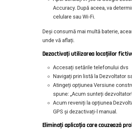
Accuracy. După aceea, va determina
celulare sau Wi-Fi.
Deși consumă mai multă baterie, aceas
unde vă aflați.
Dezactivați utilizarea locațiilor fictiv
Accesați setările telefonului dvs
Navigați prin listă la Dezvoltator 
Atingeți opțiunea Versiune construi
spune: „Acum sunteți dezvoltator!
Acum reveniți la opțiunea Dezvolta
GPS și dezactivați-l manual.
Eliminați aplicația care cauzează pr