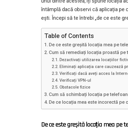
unul dintre acestea, îți spune locația 
întâmplă dacă observi că aplicația pe 
ești. Începi să te întrebi „de ce este 
Table of Contents
De ce este greșită locația mea pe te
Cum să remediați locația proastă pe 
Dezactivați utilizarea locațiilor ficti
Eliminați aplicația care cauzează p
Verificați dacă aveți acces la Intern
Verificați VPN-ul
Obstacole fizice
Cum să schimbați locația pe telefoan
De ce locația mea este incorectă pe
De ce este greșită locația mea pe 