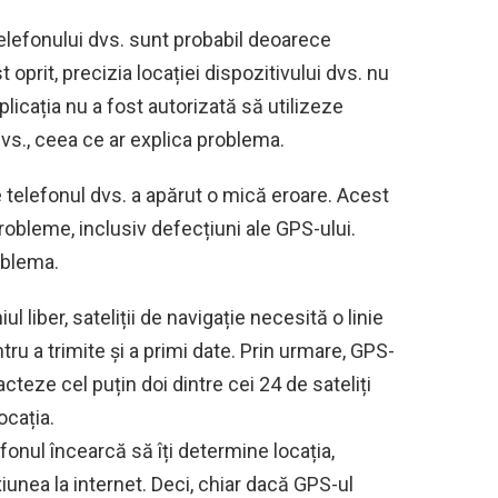
telefonului dvs. sunt probabil deoarece
 oprit, precizia locației dispozitivului dvs. nu
aplicația nu a fost autorizată să utilizeze
 dvs., ceea ce ar explica problema.
 telefonul dvs. a apărut o mică eroare. Acest
robleme, inclusiv defecțiuni ale GPS-ului.
oblema.
iul liber, sateliții de navigație necesită o linie
ru a trimite și a primi date. Prin urmare, GPS-
cteze cel puțin doi dintre cei 24 de sateliți
ocația.
onul încearcă să îți determine locația,
iunea la internet. Deci, chiar dacă GPS-ul