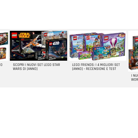
GO
SCOPRI I NUOVI SET LEGO STAR
LEGO FRIENDS: I 4 MIGLIORI SET
WARS DI [ANNO]
[ANNO] – RECENSIONE E TEST
I N
WOR