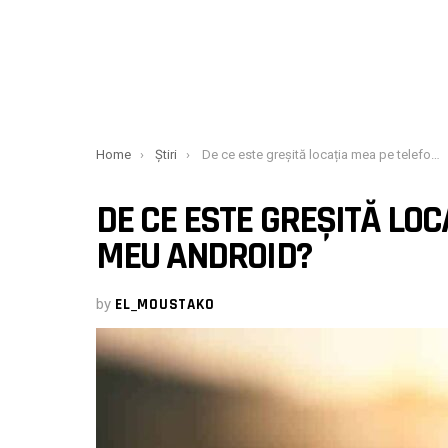
You are here:
Home
Știri
De ce este greșită locația mea pe telefonul meu Android?
DE CE ESTE GREȘITĂ LO
MEU ANDROID?
by
EL_MOUSTAKO