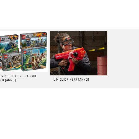
UOVI SET LEGO JURASSIC
IL MIGLIOR NERF [ANNO]
LD [ANNO]