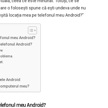
actuală, ceea ce este minunat. Totuși, ce se
care o folosești spune că ești undeva unde nu
greșită locația mea pe telefonul meu Android?”
lefonul meu Android?
telefonul Android?
ve
roblema.
et.
ele Android
 computerul meu?
telefonul meu Android?