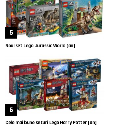
Noul set Lego Jurassic World [an]
Cele mai bune seturi Lego Harry Potter [an]