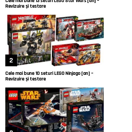
Cele mai bune 13 seturi LEGO Star Wars [an] –
Revizuire și testare
Cele mai bune 10 seturi LEGO Ninjago [an] –
Revizuire și testare