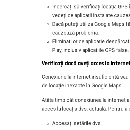
Încercați să verificați locația GPS
vedeți ce aplicații instalate cauz
Dacă puteți utiliza Google Maps făr
cauzează problema.
Eliminați orice aplicație descărca
Play, inclusiv aplicațiile GPS false.
Verificați dacă aveți acces la Internet
Conexiune la internet insuficientă sau
de locație inexacte în Google Maps.
Atâta timp cât conexiunea la internet a
acces la locația dvs. actuală. Pentru a
Accesați setările dvs