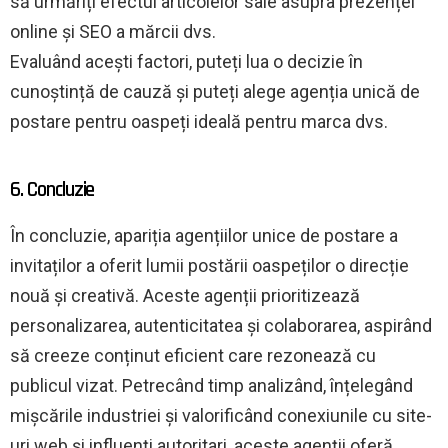
să urmăriți efectul articolelor sale asupra prezenței
online și SEO a mărcii dvs.
Evaluând acești factori, puteți lua o decizie în
cunoștință de cauză și puteți alege agenția unică de
postare pentru oaspeți ideală pentru marca dvs.
6. Concluzie
În concluzie, apariția agențiilor unice de postare a
invitaților a oferit lumii postării oaspeților o direcție
nouă și creativă. Aceste agenții prioritizează
personalizarea, autenticitatea și colaborarea, aspirând
să creeze conținut eficient care rezonează cu
publicul vizat. Petrecând timp analizând, înțelegând
mișcările industriei și valorificând conexiunile cu site-
uri web și influenți autoritari, aceste agenții oferă