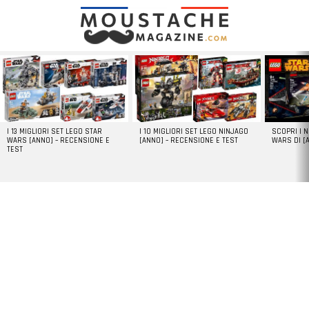
LATEST
STORIES
I 13 MIGLIORI SET LEGO STAR
I 10 MIGLIORI SET LEGO NINJAGO
SCOPRI I 
WARS [ANNO] – RECENSIONE E
[ANNO] – RECENSIONE E TEST
WARS DI [
TEST