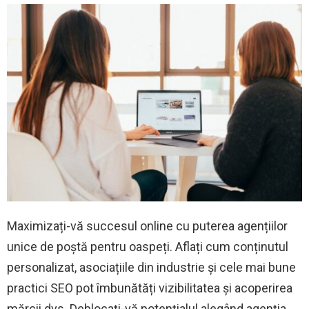
Maximizați-vă succesul online cu puterea agențiilor
unice de poștă pentru oaspeți. Aflați cum conținutul
personalizat, asociațiile din industrie și cele mai bune
practici SEO pot îmbunătăți vizibilitatea și acoperirea
mărcii dvs. Deblocați-vă potențialul alegând agenția