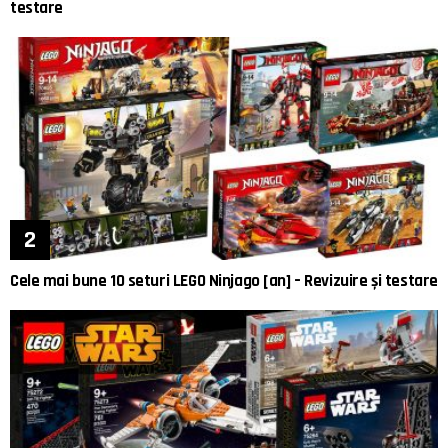
testare
Cele mai bune 10 seturi LEGO Ninjago [an] – Revizuire și testare