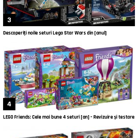
Descoperiți noile seturi Lego Star Wars din [anul]
LEGO Friends: Cele mai bune 4 seturi [an] – Revizuire și testare