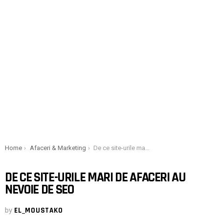
You are here:
Home
Afaceri & Marketing
De ce site-urile mari de afaceri au nevoie de SEO
DE CE SITE-URILE MARI DE AFACERI AU
NEVOIE DE SEO
by
EL_MOUSTAKO