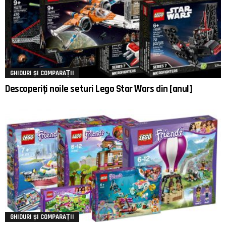
GHIDURI ȘI COMPARAȚII
Descoperiți noile seturi Lego Star Wars din [anul]
GHIDURI ȘI COMPARAȚII