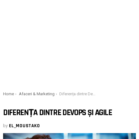
You are here:
Home
Afaceri & Marketing
Diferența dintre DevOps și Agile
DIFERENȚA DINTRE DEVOPS ȘI AGILE
by
EL_MOUSTAKO