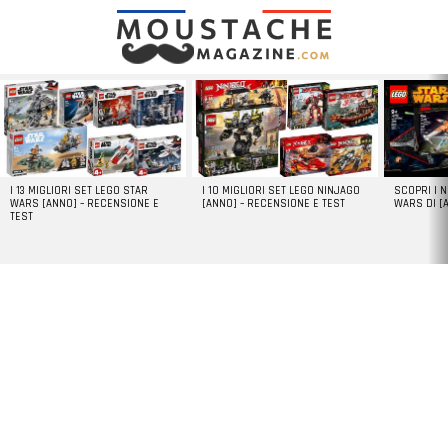
LATEST
STORIES
I 13 MIGLIORI SET LEGO STAR
I 10 MIGLIORI SET LEGO NINJAGO
SCOPRI I 
WARS [ANNO] – RECENSIONE E
[ANNO] – RECENSIONE E TEST
WARS DI [
TEST