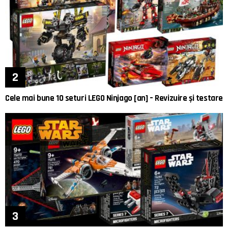
Cele mai bune 10 seturi LEGO Ninjago [an] – Revizuire și testare