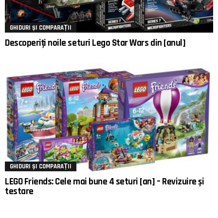
GHIDURI ȘI COMPARAȚII
Descoperiți noile seturi Lego Star Wars din [anul]
GHIDURI ȘI COMPARAȚII
LEGO Friends: Cele mai bune 4 seturi [an] – Revizuire și
testare