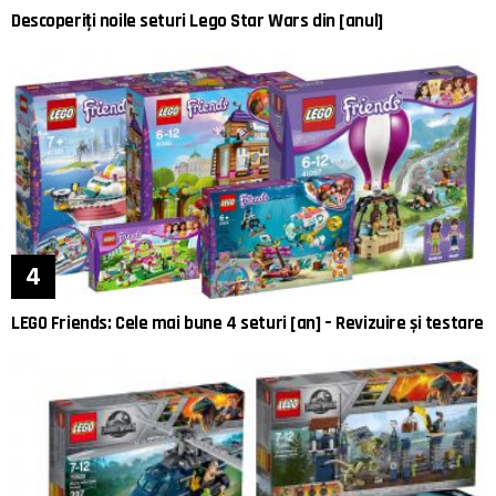
Descoperiți noile seturi Lego Star Wars din [anul]
LEGO Friends: Cele mai bune 4 seturi [an] – Revizuire și testare