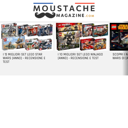
LATEST
STORIES
I 13 MIGLIORI SET LEGO STAR
I 10 MIGLIORI SET LEGO NINJAGO
SCOPRI I 
WARS [ANNO] – RECENSIONE E
[ANNO] – RECENSIONE E TEST
WARS DI [
TEST