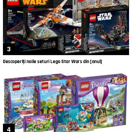
Descoperiți noile seturi Lego Star Wars din [anul]