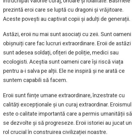
întruchipat valorile curaj, onoare și loialitate. Basmele
prezintă eroi care se luptă cu dragoni și vrăjitoare.
Aceste povești au captivat copii și adulți de generații.
Astăzi, eroii nu mai sunt asociați cu zeii. Sunt oameni
obișnuiți care fac lucruri extraordinare. Eroii de astăzi
sunt adesea soldați, ofițeri de poliție, medici sau
ecologisti. Aceștia sunt oameni care își riscă viața
pentru a-i salva pe alții. Ele ne inspiră și ne arată ce
suntem capabili să facem.
Eroii sunt ființe umane extraordinare, înzestrate cu
calități excepționale și un curaj extraordinar. Eroismul
este o calitate importantă care a permis umanității să
se dezvolte și să progreseze. Eroii istoriei au jucat un
rol crucial în construirea civilizației noastre.