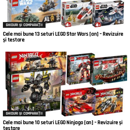
GHIDURI ȘI COMPARAȚII
Cele mai bune 13 seturi LEGO Star Wars [an] – Revizuire
și testare
GHIDURI ȘI COMPARAȚII
Cele mai bune 10 seturi LEGO Ninjago [an] – Revizuire și
testare