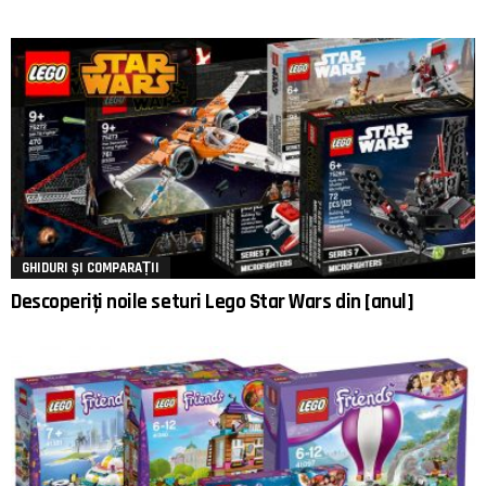
GHIDURI ȘI COMPARAȚII
Descoperiți noile seturi Lego Star Wars din [anul]