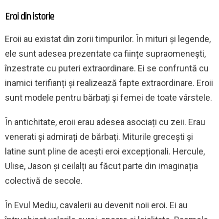
Eroi din istorie
Eroii au existat din zorii timpurilor. În mituri și legende,
ele sunt adesea prezentate ca ființe supraomenești,
înzestrate cu puteri extraordinare. Ei se confruntă cu
inamici terifianți și realizează fapte extraordinare. Eroii
sunt modele pentru bărbați și femei de toate vârstele.
În antichitate, eroii erau adesea asociați cu zeii. Erau
venerati și admirați de bărbați. Miturile grecești și
latine sunt pline de acești eroi excepționali. Hercule,
Ulise, Jason și ceilalți au făcut parte din imaginația
colectivă de secole.
În Evul Mediu, cavalerii au devenit noii eroi. Ei au