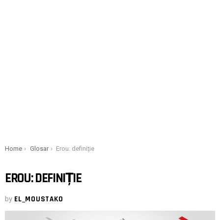
You are here:
Home
Glosar
Erou: definiție
EROU: DEFINIȚIE
by
EL_MOUSTAKO