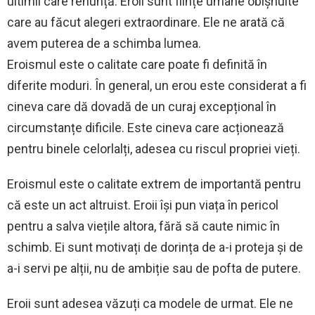
ultimii care renunță. Eroii sunt ființe umane obișnuite
care au făcut alegeri extraordinare. Ele ne arată că
avem puterea de a schimba lumea.
Eroismul este o calitate care poate fi definită în
diferite moduri. În general, un erou este considerat a fi
cineva care dă dovadă de un curaj excepțional în
circumstanțe dificile. Este cineva care acționează
pentru binele celorlalți, adesea cu riscul propriei vieți.
Eroismul este o calitate extrem de importantă pentru
că este un act altruist. Eroii își pun viața în pericol
pentru a salva viețile altora, fără să caute nimic în
schimb. Ei sunt motivați de dorința de a-i proteja și de
a-i servi pe alții, nu de ambiție sau de pofta de putere.
Eroii sunt adesea văzuți ca modele de urmat. Ele ne