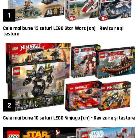
Cele mai bune 13 seturi LEGO Star Wars [an] – Revizuire și
testare
Cele mai bune 10 seturi LEGO Ninjago [an] – Revizuire și testare